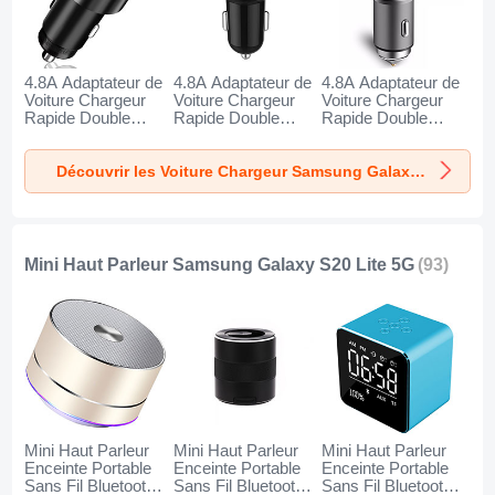
4.8A Adaptateur de
4.8A Adaptateur de
4.8A Adaptateur de
Voiture Chargeur
Voiture Chargeur
Voiture Chargeur
Rapide Double
Rapide Double
Rapide Double
USB Port Universel
USB Port Universel
USB Port Universel
K10 pour Samsung
K07 pour Samsung
K08 pour Samsung
Découvrir les Voiture Chargeur Samsung Galaxy S20 Lite 5G
Galaxy S20 Lite 5G
Galaxy S20 Lite 5G
Galaxy S20 Lite 5G
Noir
Rouge
Argent
Mini Haut Parleur Samsung Galaxy S20 Lite 5G
(93)
Mini Haut Parleur
Mini Haut Parleur
Mini Haut Parleur
Enceinte Portable
Enceinte Portable
Enceinte Portable
Sans Fil Bluetooth
Sans Fil Bluetooth
Sans Fil Bluetooth