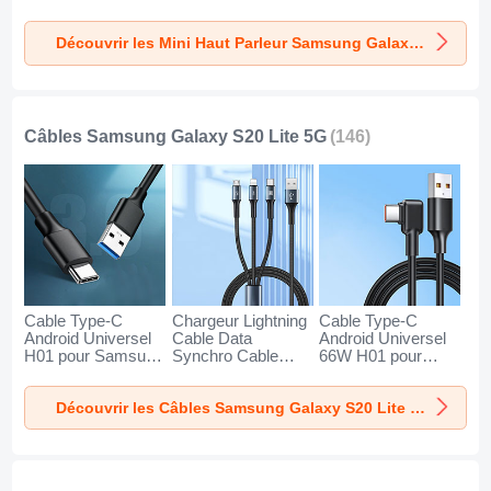
Haut-Parleur K01
Haut-Parleur K09
Haut-Parleur K08
pour Samsung
pour Samsung
pour Samsung
Découvrir les Mini Haut Parleur Samsung Galaxy S20 Lite 5G
Galaxy S20 Lite 5G
Galaxy S20 Lite 5G
Galaxy S20 Lite 5G
Or
Noir
Bleu
Câbles Samsung Galaxy S20 Lite 5G
(146)
Cable Type-C
Chargeur Lightning
Cable Type-C
Android Universel
Cable Data
Android Universel
H01 pour Samsung
Synchro Cable
66W H01 pour
Galaxy S20 Lite 5G
Android Micro USB
Samsung Galaxy
Gris Fonce
Type-C 100W H01
S20 Lite 5G Noir
Découvrir les Câbles Samsung Galaxy S20 Lite 5G
pour Samsung
Galaxy S20 Lite 5G
Noir