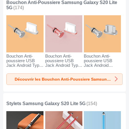
Bouchon Anti-Poussiere Samsung Galaxy S20 Lite
5G
(174)
Bouchon Anti-
Bouchon Anti-
Bouchon Anti-
poussiere USB
poussiere USB
poussiere USB
Jack Android Type-
Jack Android Type-
Jack Android
C Universel pour
C Universel pour
Universel C02 pour
Samsung Galaxy
Samsung Galaxy
Samsung Galaxy
Découvrir les Bouchon Anti-Poussiere Samsung Galaxy S20 Lite 5G
S20 Lite 5G Argent
S20 Lite 5G Or
S20 Lite 5G Argent
Rose
Stylets Samsung Galaxy S20 Lite 5G
(154)