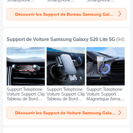
Smartphone
Smartphone
Smartphone
Universel N27 pour
Universel N26 pour
Universel N25 pour
Samsung Galaxy
Samsung Galaxy
Samsung Galaxy
Découvrir les Support de Bureau Samsung Galaxy S20 Lite 5G
S20 Lite 5G Argent
S20 Lite 5G Blanc
S20 Lite 5G Noir
Support de Voiture Samsung Galaxy S20 Lite 5G
(94)
Support Telephone
Support Telephone
Support Telephone
Voiture Support Clip
Voiture Support Clip
Voiture Support
Tableau de Bord
Tableau de Bord
Magnetique Aimant
Universel BS6 pour
Universel BS3 pour
Tableau de Bord
Samsung Galaxy
Samsung Galaxy
Universel BS1 pour
Découvrir les Support de Voiture Samsung Galaxy S20 Lite 5G
S20 Lite 5G Noir
S20 Lite 5G Noir
Samsung Galaxy
S20 Lite 5G Noir