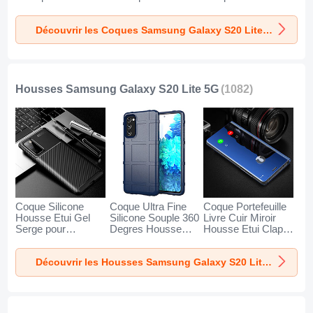
pour Samsung
Etui Waterproof 360
Galaxy S20 Lite 5G
Galaxy S20 Lite 5G
Degres W01 pour
Noir
Découvrir les Coques Samsung Galaxy S20 Lite 5G
Clair
Samsung Galaxy
S20 Lite 5G Noir
Housses Samsung Galaxy S20 Lite 5G
(1082)
Coque Silicone
Coque Ultra Fine
Coque Portefeuille
Housse Etui Gel
Silicone Souple 360
Livre Cuir Miroir
Serge pour
Degres Housse
Housse Etui Clapet
Samsung Galaxy
Etui pour Samsung
L01 pour Samsung
S20 Lite 5G Noir
Galaxy S20 Lite 5G
Galaxy S20 Lite 5G
Découvrir les Housses Samsung Galaxy S20 Lite 5G
Bleu
Bleu