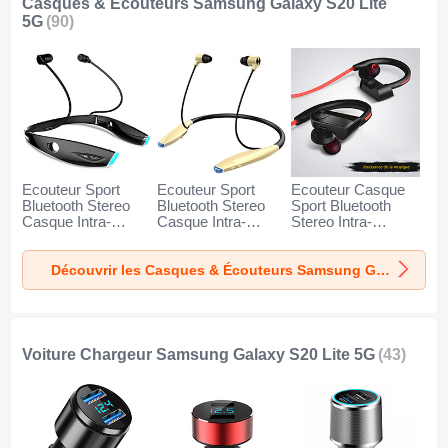
Casques & Écouteurs Samsung Galaxy S20 Lite
5G
(90)
Ecouteur Sport
Ecouteur Sport
Ecouteur Casque
Bluetooth Stereo
Bluetooth Stereo
Sport Bluetooth
Casque Intra-
Casque Intra-
Stereo Intra-
auriculaire Sans fil
auriculaire Sans fil
auriculaire Sans fil
Oreillette H52 pour
Oreillette H51 pour
Oreillette H53 pour
Découvrir les Casques & Écouteurs Samsung Galaxy S20 Lite 5G
Samsung Galaxy
Samsung Galaxy
Samsung Galaxy
S20 Lite 5G Noir
S20 Lite 5G Or
S20 Lite 5G Noir
Voiture Chargeur Samsung Galaxy S20 Lite 5G
(43)