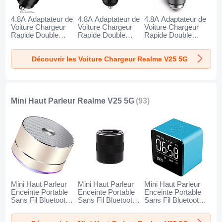
4.8A Adaptateur de
4.8A Adaptateur de
4.8A Adaptateur de
Voiture Chargeur
Voiture Chargeur
Voiture Chargeur
Rapide Double
Rapide Double
Rapide Double
USB Port Universel
USB Port Universel
USB Port Universel
K10 pour Realme
K07 pour Realme
K08 pour Realme
Découvrir les Voiture Chargeur Realme V25 5G
V25 5G Noir
V25 5G Rouge
V25 5G Argent
Mini Haut Parleur Realme V25 5G
(93)
Mini Haut Parleur
Mini Haut Parleur
Mini Haut Parleur
Enceinte Portable
Enceinte Portable
Enceinte Portable
Sans Fil Bluetooth
Sans Fil Bluetooth
Sans Fil Bluetooth
Haut-Parleur K01
Haut-Parleur K09
Haut-Parleur K08
pour Realme V25
pour Realme V25
pour Realme V25