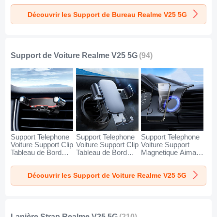
Realme V25 5G
Realme V25 5G
Realme V25 5G
Découvrir les Support de Bureau Realme V25 5G
Argent
Blanc
Noir
Support de Voiture Realme V25 5G
(94)
Support Telephone
Support Telephone
Support Telephone
Voiture Support Clip
Voiture Support Clip
Voiture Support
Tableau de Bord
Tableau de Bord
Magnetique Aimant
Universel BS6 pour
Universel BS3 pour
Tableau de Bord
Realme V25 5G
Realme V25 5G
Universel BS1 pour
Découvrir les Support de Voiture Realme V25 5G
Noir
Noir
Realme V25 5G
Noir
Lanière Strap Realme V25 5G
(210)