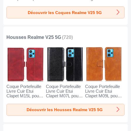
Realme V25 5G
avec Mag-Safe
Etui YK1 pour
Clair
Magnetic
Realme V25 5G
Découvrir les Coques Realme V25 5G
Magnetique pour
Vert
Realme V25 5G
Jaune
Housses Realme V25 5G
(720)
Coque Portefeuille
Coque Portefeuille
Coque Portefeuille
Livre Cuir Etui
Livre Cuir Etui
Livre Cuir Etui
Clapet M15L pour
Clapet M07L pour
Clapet M09L pour
Realme V25 5G
Realme V25 5G
Realme V25 5G
Rouge
Noir
Marron
Découvrir les Housses Realme V25 5G