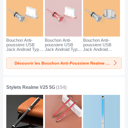
Bouchon Anti-
Bouchon Anti-
Bouchon Anti-
poussiere USB
poussiere USB
poussiere USB
Jack Android Type-
Jack Android Type-
Jack Android
C Universel pour
C Universel pour
Universel C02 pour
Realme V25 5G
Realme V25 5G Or
Realme V25 5G
Découvrir les Bouchon Anti-Poussiere Realme V25 5G
Argent
Rose
Argent
Stylets Realme V25 5G
(154)