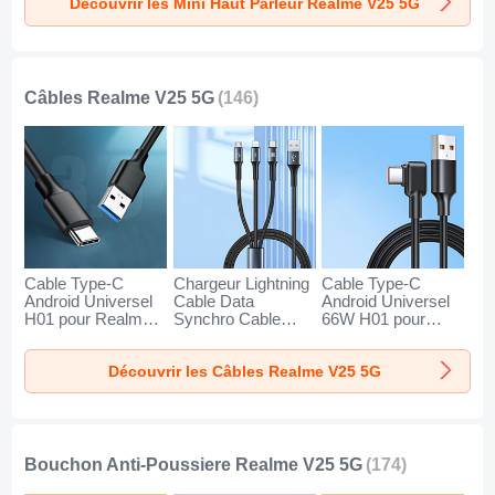
Découvrir les Mini Haut Parleur Realme V25 5G
5G Or
5G Noir
5G Bleu
Câbles Realme V25 5G
(146)
Cable Type-C
Chargeur Lightning
Cable Type-C
Android Universel
Cable Data
Android Universel
H01 pour Realme
Synchro Cable
66W H01 pour
V25 5G Gris Fonce
Android Micro USB
Realme V25 5G
Type-C 100W H01
Noir
Découvrir les Câbles Realme V25 5G
pour Realme V25
5G Noir
Bouchon Anti-Poussiere Realme V25 5G
(174)