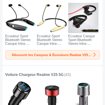
Ecouteur Sport
Ecouteur Sport
Ecouteur Casque
Bluetooth Stereo
Bluetooth Stereo
Sport Bluetooth
Casque Intra-
Casque Intra-
Stereo Intra-
auriculaire Sans fil
auriculaire Sans fil
auriculaire Sans fil
Oreillette H52 pour
Oreillette H51 pour
Oreillette H53 pour
Découvrir les Casques & Écouteurs Realme V25 5G
Realme V25 5G
Realme V25 5G Or
Realme V25 5G
Noir
Noir
Voiture Chargeur Realme V25 5G
(43)