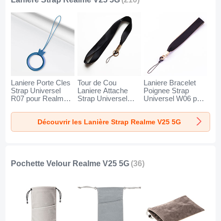
Laniere Porte Cles
Tour de Cou
Laniere Bracelet
Strap Universel
Laniere Attache
Poignee Strap
R07 pour Realme
Strap Universel
Universel W06 pour
V25 5G Bleu
N10 pour Realme
Realme V25 5G
V25 5G Noir
Noir
Découvrir les Lanière Strap Realme V25 5G
Pochette Velour Realme V25 5G
(36)