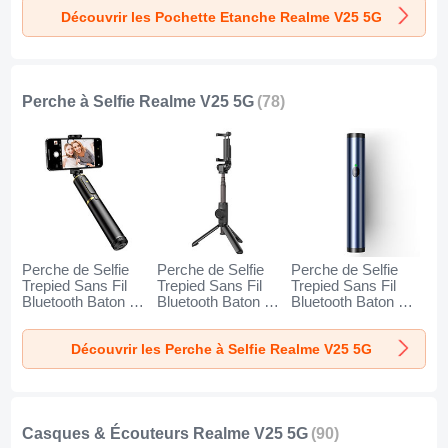
Noir
Orange
Découvrir les Pochette Etanche Realme V25 5G
Perche à Selfie Realme V25 5G
(78)
Perche de Selfie
Perche de Selfie
Perche de Selfie
Trepied Sans Fil
Trepied Sans Fil
Trepied Sans Fil
Bluetooth Baton de
Bluetooth Baton de
Bluetooth Baton de
Selfie Extensible de
Selfie Extensible de
Selfie Extensible de
Poche Universel
Poche Universel
Poche Universel
Découvrir les Perche à Selfie Realme V25 5G
T34 pour Realme
T32 pour Realme
T31 pour Realme
V25 5G Or et Noir
V25 5G Noir
V25 5G Bleu
Casques & Écouteurs Realme V25 5G
(90)