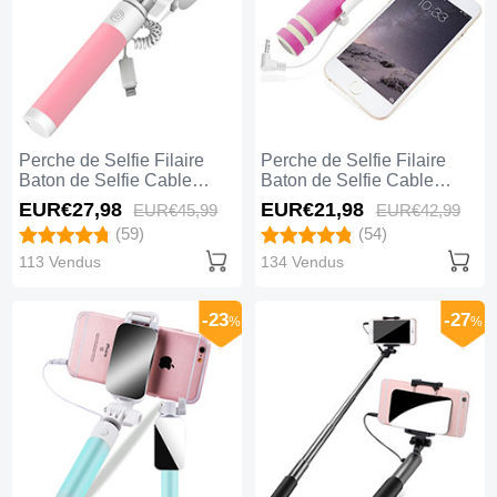
Perche de Selfie Filaire
Perche de Selfie Filaire
Baton de Selfie Cable
Baton de Selfie Cable
Extensible de Poche
Extensible de Poche
EUR€27,
98
EUR€21,
98
EUR€45,
99
EUR€42,
99
Universel S19 Rose
Universel S18 Rose
(59)
(54)
113 Vendus
134 Vendus
-23
-27
%
%