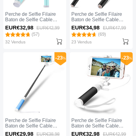
Perche de Selfie Filaire
Perche de Selfie Filaire
Baton de Selfie Cable
Baton de Selfie Cable
Extensible de Poche
Extensible de Poche
EUR€32,
98
EUR€34,
98
EUR€42,
99
EUR€47,
99
Universel S12 Vert
Universel S11 Gris
(57)
(69)
32 Vendus
23 Vendus
-23
-23
%
%
Perche de Selfie Filaire
Perche de Selfie Filaire
Baton de Selfie Cable
Baton de Selfie Cable
Extensible de Poche
Extensible de Poche
EUR€29,
98
EUR€32,
98
EUR€38,
98
EUR€42,
99