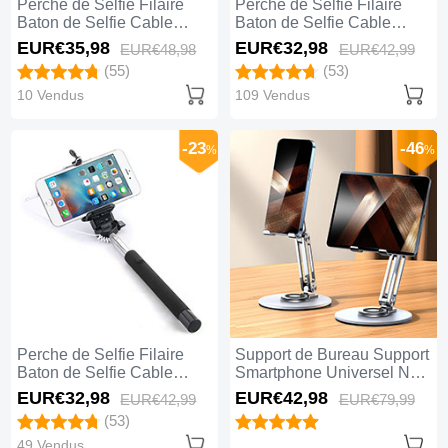
Perche de Selfie Filaire
Perche de Selfie Filaire
Baton de Selfie Cable
Baton de Selfie Cable
Extensible de Poche
Extensible de Poche
EUR€35,
98
EUR€32,
98
EUR€48,
98
EUR€42,
99
Universel S02 Rose
Universel S01 Noir
(55)
(53)
10 Vendus
109 Vendus
-23
-46
%
%
Perche de Selfie Filaire
Support de Bureau Support
Baton de Selfie Cable
Smartphone Universel N27
Extensible de Poche
Argent
EUR€32,
98
EUR€42,
98
EUR€42,
99
EUR€79,
99
Universel Noir
(53)
49 Vendus