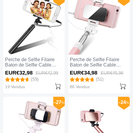
Perche de Selfie Filaire
Perche de Selfie Filaire
Baton de Selfie Cable
Baton de Selfie Cable
Extensible de Poche
Extensible de Poche
EUR€32,
98
EUR€34,
98
EUR€42,
99
EUR€45,
98
Universel S06 Noir
Universel S05 Rose
(59)
(51)
19 Vendus
86 Vendus
-27
-24
%
%