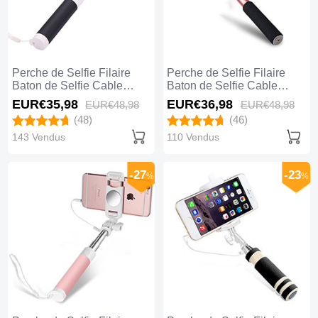
Perche de Selfie Filaire
Perche de Selfie Filaire
Baton de Selfie Cable
Baton de Selfie Cable
Extensible de Poche
Extensible de Poche
EUR€35,
98
EUR€36,
98
EUR€48,
98
EUR€48,
98
Universel S04 Noir
Universel S03 Or Rose
(48)
(46)
143 Vendus
110 Vendus
-27
-23
%
%