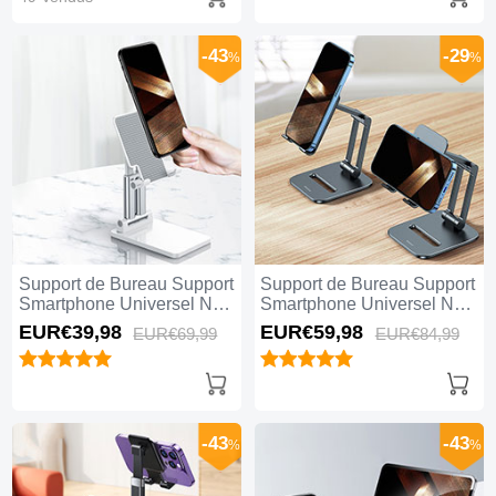
-43
-29
%
%
Support de Bureau Support
Support de Bureau Support
Smartphone Universel N26
Smartphone Universel N25
Blanc
Noir
EUR€39,
98
EUR€59,
98
EUR€69,
99
EUR€84,
99
-43
-43
%
%