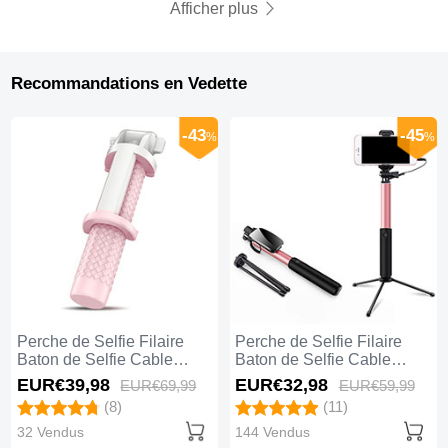
Afficher plus
Recommandations en Vedette
-43
-45
%
%
Perche de Selfie Filaire
Perche de Selfie Filaire
Baton de Selfie Cable
Baton de Selfie Cable
Extensible de Poche
Extensible de Poche
EUR€39,
98
EUR€32,
98
EUR€69,
99
EUR€59,
99
Universel T36 Rose
Universel T35 Rose
(8)
(11)
32 Vendus
144 Vendus