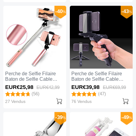
-40
-43
%
%
Perche de Selfie Filaire
Perche de Selfie Filaire
Baton de Selfie Cable
Baton de Selfie Cable
Extensible de Poche
Extensible de Poche
EUR€25,
98
EUR€39,
98
EUR€42,
99
EUR€69,
99
Universel S22 Or Rose
Universel S21 Noir
(56)
(47)
27 Vendus
76 Vendus
-39
-49
%
%