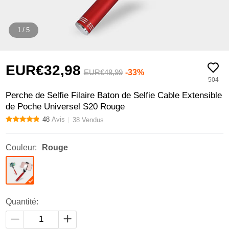
1
/
5
EUR€32,
98
-33%
EUR€48,
99
504
Perche de Selfie Filaire Baton de Selfie Cable Extensible
de Poche Universel S20 Rouge
48
Avis
38 Vendus
Couleur:
Rouge
Quantité: