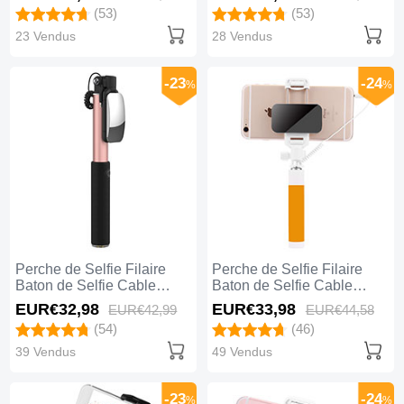
Universel S10 Bleu Ciel
Universel S09 Noir
(53)
(53)
23 Vendus
28 Vendus
-23
-24
%
%
Perche de Selfie Filaire
Perche de Selfie Filaire
Baton de Selfie Cable
Baton de Selfie Cable
Extensible de Poche
Extensible de Poche
EUR€32,
98
EUR€33,
98
EUR€42,
99
EUR€44,
58
Universel S08 Or Rose
Universel S07 Jaune
(54)
(46)
39 Vendus
49 Vendus
-23
-24
%
%