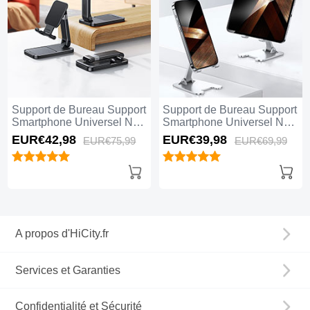
Support de Bureau Support
Support de Bureau Support
Smartphone Universel N24
Smartphone Universel N23
Noir
Argent
EUR€42,
98
EUR€39,
98
EUR€75,
99
EUR€69,
99
A propos d'HiCity.fr
Services et Garanties
Confidentialité et Sécurité