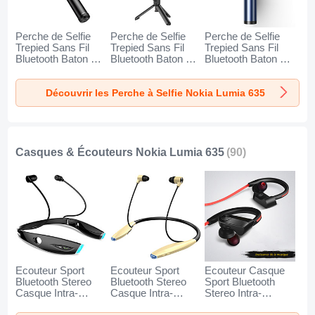
Perche de Selfie
Perche de Selfie
Perche de Selfie
Trepied Sans Fil
Trepied Sans Fil
Trepied Sans Fil
Bluetooth Baton de
Bluetooth Baton de
Bluetooth Baton de
Selfie Extensible de
Selfie Extensible de
Selfie Extensible de
Poche Universel
Poche Universel
Poche Universel
Découvrir les Perche à Selfie Nokia Lumia 635
T34 pour Nokia
T32 pour Nokia
T31 pour Nokia
Lumia 635 Or et
Lumia 635 Noir
Lumia 635 Bleu
Noir
Casques & Écouteurs Nokia Lumia 635
(90)
Ecouteur Sport
Ecouteur Sport
Ecouteur Casque
Bluetooth Stereo
Bluetooth Stereo
Sport Bluetooth
Casque Intra-
Casque Intra-
Stereo Intra-
auriculaire Sans fil
auriculaire Sans fil
auriculaire Sans fil