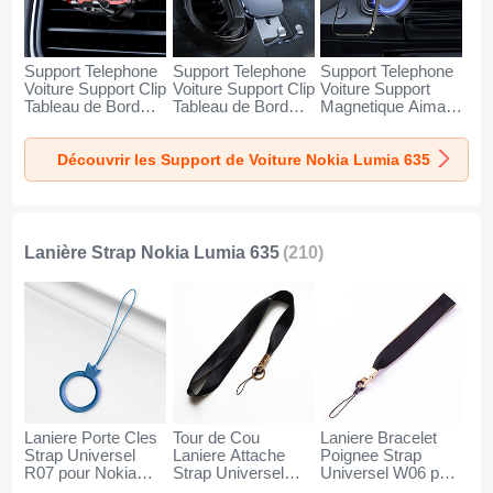
Support Telephone
Support Telephone
Support Telephone
Voiture Support Clip
Voiture Support Clip
Voiture Support
Tableau de Bord
Tableau de Bord
Magnetique Aimant
Universel BS6 pour
Universel BS3 pour
Tableau de Bord
Nokia Lumia 635
Nokia Lumia 635
Universel BS1 pour
Découvrir les Support de Voiture Nokia Lumia 635
Noir
Noir
Nokia Lumia 635
Noir
Lanière Strap Nokia Lumia 635
(210)
Laniere Porte Cles
Tour de Cou
Laniere Bracelet
Strap Universel
Laniere Attache
Poignee Strap
R07 pour Nokia
Strap Universel
Universel W06 pour
Lumia 635 Bleu
N10 pour Nokia
Nokia Lumia 635