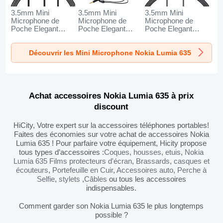
3.5mm Mini
3.5mm Mini
3.5mm Mini
Microphone de
Microphone de
Microphone de
Poche Elegant
Poche Elegant
Poche Elegant
Karaoke Haut-
Karaoke Haut-
Karaoke Haut-
Parleur K06 pour
Parleur K05 pour
Parleur K08 pour
Découvrir les Mini Microphone Nokia Lumia 635
Nokia Lumia 635
Nokia Lumia 635
Nokia Lumia 635
Noir
Noir
Noir
Achat accessoires Nokia Lumia 635 à prix
discount
HiCity, Votre expert sur la accessoires téléphones portables!
Faites des économies sur votre achat de accessoires Nokia
Lumia 635 ! Pour parfaire votre équipement, Hicity propose
tous types d’accessoires :
Coques, housses, etuis
,
Nokia
Lumia 635 Films protecteurs d'écran
,
Brassards
,
casques et
écouteurs
,
Portefeuille en Cuir
,
Accessoires auto
,
Perche à
Selfie
,
stylets
,
Câbles
ou tous les accessoires
indispensables.
Comment garder son Nokia Lumia 635 le plus longtemps
possible ?