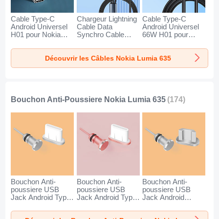
Cable Type-C
Chargeur Lightning
Cable Type-C
Android Universel
Cable Data
Android Universel
H01 pour Nokia
Synchro Cable
66W H01 pour
Lumia 635 Gris
Android Micro USB
Nokia Lumia 635
Fonce
Type-C 100W H01
Noir
Découvrir les Câbles Nokia Lumia 635
pour Nokia Lumia
635 Noir
Bouchon Anti-Poussiere Nokia Lumia 635
(174)
Bouchon Anti-
Bouchon Anti-
Bouchon Anti-
poussiere USB
poussiere USB
poussiere USB
Jack Android Type-
Jack Android Type-
Jack Android
C Universel pour
C Universel pour
Universel C02 pour
Nokia Lumia 635
Nokia Lumia 635
Nokia Lumia 635