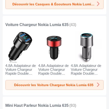
Oreillette H52 pour
Oreillette H51 pour
Oreillette H53 pour
Découvrir les Casques & Écouteurs Nokia Lumia 635
Nokia Lumia 635
Nokia Lumia 635
Nokia Lumia 635
Noir
Or
Noir
Voiture Chargeur Nokia Lumia 635
(43)
4.8A Adaptateur de
4.8A Adaptateur de
4.8A Adaptateur de
Voiture Chargeur
Voiture Chargeur
Voiture Chargeur
Rapide Double
Rapide Double
Rapide Double
USB Port Universel
USB Port Universel
USB Port Universel
K10 pour Nokia
K07 pour Nokia
K08 pour Nokia
Découvrir les Voiture Chargeur Nokia Lumia 635
Lumia 635 Noir
Lumia 635 Rouge
Lumia 635 Argent
Mini Haut Parleur Nokia Lumia 635
(93)