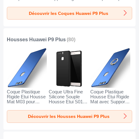
pour Huawei P9
Anneau pour
Huawei P9 Plus
Plus Clair
Huawei P9 Plus
Blanc
Découvrir les Coques Huawei P9 Plus
Argent
Housses Huawei P9 Plus
(80)
Coque Plastique
Coque Ultra Fine
Coque Plastique
Rigide Etui Housse
Silicone Souple
Housse Etui Rigide
Mat M03 pour
Housse Etui S01
Mat avec Support
Huawei P9 Plus
pour Huawei P9
Bague Anneau A01
Bleu
Plus Noir
pour Huawei P9
Découvrir les Housses Huawei P9 Plus
Plus Bleu