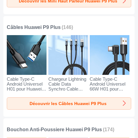
Découvrir les Mini Haut Parleur Huawei P9 Plus
Plus Or
Plus Noir
Plus Bleu
Câbles Huawei P9 Plus
(146)
Cable Type-C
Chargeur Lightning
Cable Type-C
Android Universel
Cable Data
Android Universel
H01 pour Huawei
Synchro Cable
66W H01 pour
P9 Plus Gris Fonce
Android Micro USB
Huawei P9 Plus
Type-C 100W H01
Noir
Découvrir les Câbles Huawei P9 Plus
pour Huawei P9
Plus Noir
Bouchon Anti-Poussiere Huawei P9 Plus
(174)