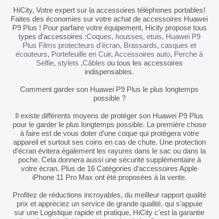
HiCity, Votre expert sur la accessoires téléphones portables!
Faites des économies sur votre achat de accessoires Huawei
P9 Plus ! Pour parfaire votre équipement, Hicity propose tous
types d’accessoires :
Coques, housses, etuis
,
Huawei P9
Plus Films protecteurs d'écran
,
Brassards
,
casques et
écouteurs
,
Portefeuille en Cuir
,
Accessoires auto
,
Perche à
Selfie
,
stylets
,
Câbles
ou tous les accessoires
indispensables.
Comment garder son Huawei P9 Plus le plus longtemps
possible ?
Il existe différents moyens de protéger son Huawei P9 Plus
pour le garder le plus longtemps possible. La première chose
à faire est de vous doter d’une coque qui protégera votre
appareil et surtout ses coins en cas de chute. Une protection
d’écran évitera également les rayures dans le sac ou dans la
poche. Cela donnera aussi une sécurité supplémentaire à
votre écran. Plus de 16 Catégories d’accessoires Apple
iPhone 11 Pro Max ont été proposées à la vente.
Profitez de réductions incroyables, du meilleur rapport qualité
prix et appréciez un service de grande qualité, qui s’appuie
sur une Logistique rapide et pratique, HiCity c'est la garantie