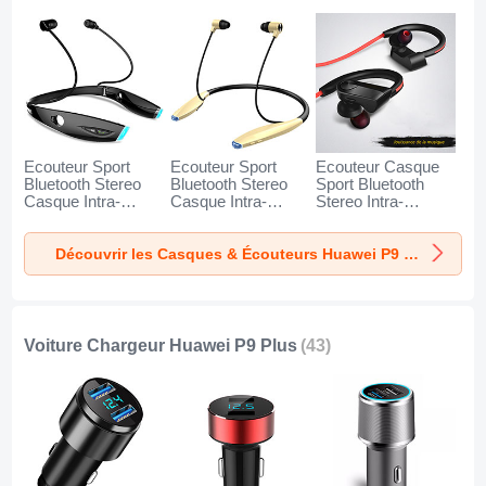
Ecouteur Sport
Ecouteur Sport
Ecouteur Casque
Bluetooth Stereo
Bluetooth Stereo
Sport Bluetooth
Casque Intra-
Casque Intra-
Stereo Intra-
auriculaire Sans fil
auriculaire Sans fil
auriculaire Sans fil
Oreillette H52 pour
Oreillette H51 pour
Oreillette H53 pour
Découvrir les Casques & Écouteurs Huawei P9 Plus
Huawei P9 Plus
Huawei P9 Plus Or
Huawei P9 Plus
Noir
Noir
Voiture Chargeur Huawei P9 Plus
(43)