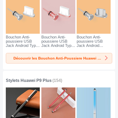
Bouchon Anti-
Bouchon Anti-
Bouchon Anti-
poussiere USB
poussiere USB
poussiere USB
Jack Android Type-
Jack Android Type-
Jack Android
C Universel pour
C Universel pour
Universel C02 pour
Huawei P9 Plus
Huawei P9 Plus Or
Huawei P9 Plus
Découvrir les Bouchon Anti-Poussiere Huawei P9 Plus
Argent
Rose
Argent
Stylets Huawei P9 Plus
(154)