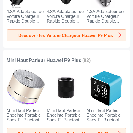
4.8A Adaptateur de
4.8A Adaptateur de
4.8A Adaptateur de
Voiture Chargeur
Voiture Chargeur
Voiture Chargeur
Rapide Double
Rapide Double
Rapide Double
USB Port Universel
USB Port Universel
USB Port Universel
K10 pour Huawei
K07 pour Huawei
K08 pour Huawei
Découvrir les Voiture Chargeur Huawei P9 Plus
P9 Plus Noir
P9 Plus Rouge
P9 Plus Argent
Mini Haut Parleur Huawei P9 Plus
(93)
Mini Haut Parleur
Mini Haut Parleur
Mini Haut Parleur
Enceinte Portable
Enceinte Portable
Enceinte Portable
Sans Fil Bluetooth
Sans Fil Bluetooth
Sans Fil Bluetooth
Haut-Parleur K01
Haut-Parleur K09
Haut-Parleur K08
pour Huawei P9
pour Huawei P9
pour Huawei P9