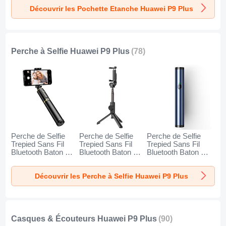
Noir
Orange
Découvrir les Pochette Etanche Huawei P9 Plus
Perche à Selfie Huawei P9 Plus
(78)
Perche de Selfie
Perche de Selfie
Perche de Selfie
Trepied Sans Fil
Trepied Sans Fil
Trepied Sans Fil
Bluetooth Baton de
Bluetooth Baton de
Bluetooth Baton de
Selfie Extensible de
Selfie Extensible de
Selfie Extensible de
Poche Universel
Poche Universel
Poche Universel
Découvrir les Perche à Selfie Huawei P9 Plus
T34 pour Huawei
T32 pour Huawei
T31 pour Huawei
P9 Plus Or et Noir
P9 Plus Noir
P9 Plus Bleu
Casques & Écouteurs Huawei P9 Plus
(90)