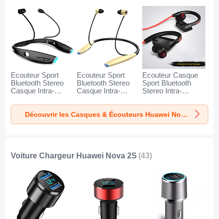
Ecouteur Sport
Ecouteur Sport
Ecouteur Casque
Bluetooth Stereo
Bluetooth Stereo
Sport Bluetooth
Casque Intra-
Casque Intra-
Stereo Intra-
auriculaire Sans fil
auriculaire Sans fil
auriculaire Sans fil
Oreillette H52 pour
Oreillette H51 pour
Oreillette H53 pour
Découvrir les Casques & Écouteurs Huawei Nova 2S
Huawei Nova 2S
Huawei Nova 2S
Huawei Nova 2S
Noir
Or
Noir
Voiture Chargeur Huawei Nova 2S
(43)