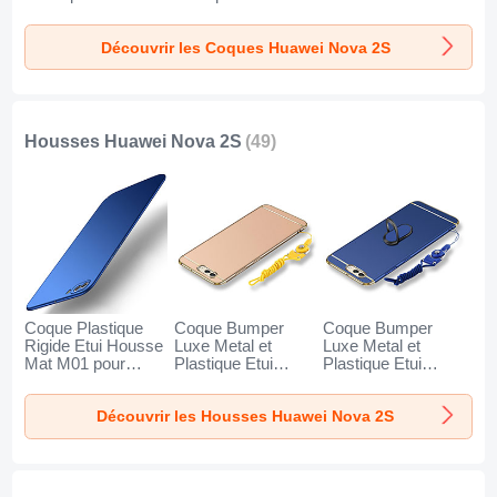
Support pour
pour Huawei Nova
Degrade Arc en
Huawei Nova 2S
2S Rouge
Ciel pour Huawei
Découvrir les Coques Huawei Nova 2S
Noir
Nova 2S Mixte
Housses Huawei Nova 2S
(49)
Coque Plastique
Coque Bumper
Coque Bumper
Rigide Etui Housse
Luxe Metal et
Luxe Metal et
Mat M01 pour
Plastique Etui
Plastique Etui
Huawei Nova 2S
Housse avec
Housse avec
Bleu
Laniere pour
Support Bague
Découvrir les Housses Huawei Nova 2S
Huawei Nova 2S
Anneau et Laniere
Or
pour Huawei Nova
2S Bleu