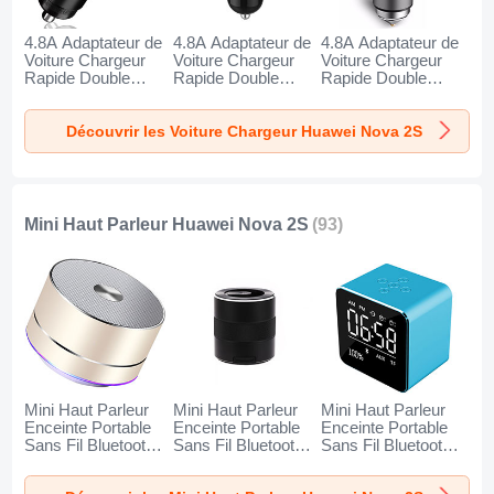
4.8A Adaptateur de
4.8A Adaptateur de
4.8A Adaptateur de
Voiture Chargeur
Voiture Chargeur
Voiture Chargeur
Rapide Double
Rapide Double
Rapide Double
USB Port Universel
USB Port Universel
USB Port Universel
K10 pour Huawei
K07 pour Huawei
K08 pour Huawei
Découvrir les Voiture Chargeur Huawei Nova 2S
Nova 2S Noir
Nova 2S Rouge
Nova 2S Argent
Mini Haut Parleur Huawei Nova 2S
(93)
Mini Haut Parleur
Mini Haut Parleur
Mini Haut Parleur
Enceinte Portable
Enceinte Portable
Enceinte Portable
Sans Fil Bluetooth
Sans Fil Bluetooth
Sans Fil Bluetooth
Haut-Parleur K01
Haut-Parleur K09
Haut-Parleur K08
pour Huawei Nova
pour Huawei Nova
pour Huawei Nova