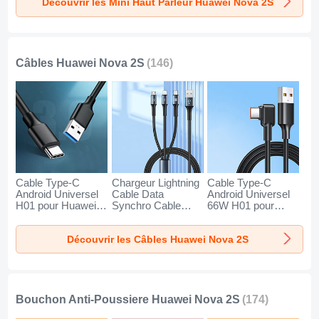
Découvrir les Mini Haut Parleur Huawei Nova 2S
2S Or
2S Noir
2S Bleu
Câbles Huawei Nova 2S
(146)
Cable Type-C
Chargeur Lightning
Cable Type-C
Android Universel
Cable Data
Android Universel
H01 pour Huawei
Synchro Cable
66W H01 pour
Nova 2S Gris
Android Micro USB
Huawei Nova 2S
Fonce
Type-C 100W H01
Noir
Découvrir les Câbles Huawei Nova 2S
pour Huawei Nova
2S Noir
Bouchon Anti-Poussiere Huawei Nova 2S
(174)