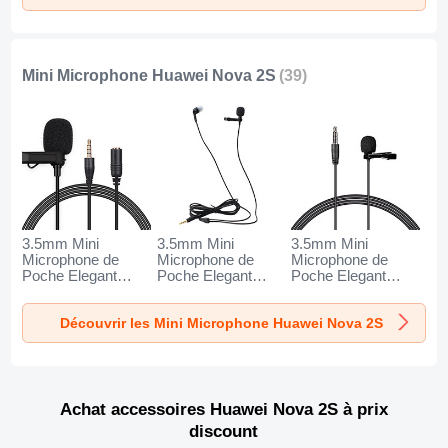
Mini Microphone Huawei Nova 2S
(39)
3.5mm Mini
3.5mm Mini
3.5mm Mini
Microphone de
Microphone de
Microphone de
Poche Elegant
Poche Elegant
Poche Elegant
Karaoke Haut-
Karaoke Haut-
Karaoke Haut-
Parleur K06 pour
Parleur K05 pour
Parleur K08 pour
Découvrir les Mini Microphone Huawei Nova 2S
Huawei Nova 2S
Huawei Nova 2S
Huawei Nova 2S
Noir
Noir
Noir
Achat accessoires Huawei Nova 2S à prix
discount