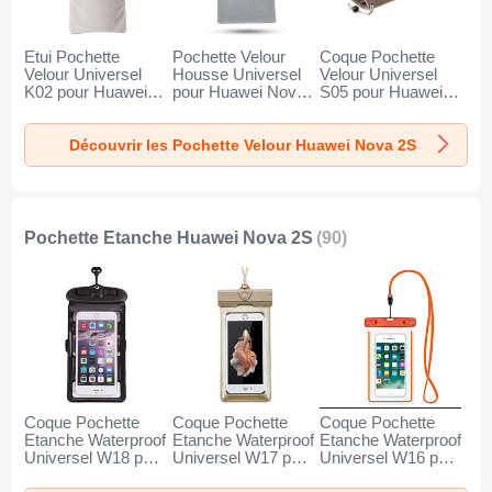
Etui Pochette
Pochette Velour
Coque Pochette
Velour Universel
Housse Universel
Velour Universel
K02 pour Huawei
pour Huawei Nova
S05 pour Huawei
Nova 2S Gris
2S Gris
Nova 2S Marron
Découvrir les Pochette Velour Huawei Nova 2S
Pochette Etanche Huawei Nova 2S
(90)
Coque Pochette
Coque Pochette
Coque Pochette
Etanche Waterproof
Etanche Waterproof
Etanche Waterproof
Universel W18 pour
Universel W17 pour
Universel W16 pour
Huawei Nova 2S
Huawei Nova 2S
Huawei Nova 2S