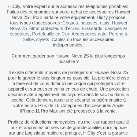
HiCity, Votre expert sur la accessoires téléphones portables!
Faites des économies sur votre achat de accessoires Huawei
Nova 2S ! Pour parfaire votre équipement, Hicity propose
tous types d’accessoires :
Coques, housses, etuis
,
Huawei
Nova 2S Films protecteurs d'écran
,
Brassards
,
casques et
écouteurs
,
Portefeuille en Cuir
,
Accessoires auto
,
Perche à
Selfie
,
stylets
,
Câbles
ou tous les accessoires
indispensables.
Comment garder son Huawei Nova 2S le plus longtemps
possible ?
Il existe différents moyens de protéger son Huawei Nova 2S
pour le garder le plus longtemps possible. La première chose
à faire est de vous doter d’une coque qui protégera votre
appareil et surtout ses coins en cas de chute. Une protection
d’écran évitera également les rayures dans le sac ou dans la
poche. Cela donnera aussi une sécurité supplémentaire à
votre écran. Plus de 16 Catégories d’accessoires Apple
iPhone 11 Pro Max ont été proposées à la vente.
Profitez de réductions incroyables, du meilleur rapport qualité
prix et appréciez un service de grande qualité, qui s’appuie
sur une Logistique rapide et pratique, HiCity c'est la garantie