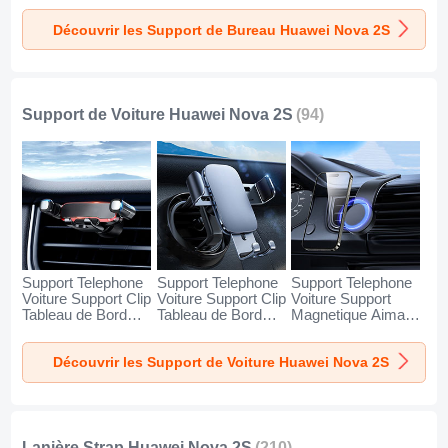
Huawei Nova 2S
Huawei Nova 2S
Huawei Nova 2S
Découvrir les Support de Bureau Huawei Nova 2S
Argent
Blanc
Noir
Support de Voiture Huawei Nova 2S
(94)
Support Telephone
Support Telephone
Support Telephone
Voiture Support Clip
Voiture Support Clip
Voiture Support
Tableau de Bord
Tableau de Bord
Magnetique Aimant
Universel BS6 pour
Universel BS3 pour
Tableau de Bord
Huawei Nova 2S
Huawei Nova 2S
Universel BS1 pour
Découvrir les Support de Voiture Huawei Nova 2S
Noir
Noir
Huawei Nova 2S
Noir
Lanière Strap Huawei Nova 2S
(210)