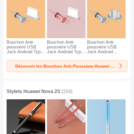
Bouchon Anti-
Bouchon Anti-
Bouchon Anti-
poussiere USB
poussiere USB
poussiere USB
Jack Android Type-
Jack Android Type-
Jack Android
C Universel pour
C Universel pour
Universel C02 pour
Huawei Nova 2S
Huawei Nova 2S
Huawei Nova 2S
Découvrir les Bouchon Anti-Poussiere Huawei Nova 2S
Argent
Or Rose
Argent
Stylets Huawei Nova 2S
(154)