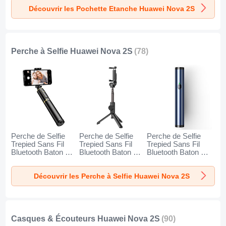
Noir
Or
Orange
Découvrir les Pochette Etanche Huawei Nova 2S
Perche à Selfie Huawei Nova 2S
(78)
Perche de Selfie
Perche de Selfie
Perche de Selfie
Trepied Sans Fil
Trepied Sans Fil
Trepied Sans Fil
Bluetooth Baton de
Bluetooth Baton de
Bluetooth Baton de
Selfie Extensible de
Selfie Extensible de
Selfie Extensible de
Poche Universel
Poche Universel
Poche Universel
Découvrir les Perche à Selfie Huawei Nova 2S
T34 pour Huawei
T32 pour Huawei
T31 pour Huawei
Nova 2S Or et Noir
Nova 2S Noir
Nova 2S Bleu
Casques & Écouteurs Huawei Nova 2S
(90)