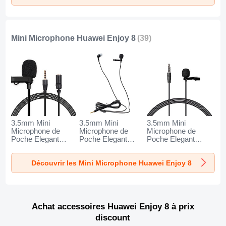
Mini Microphone Huawei Enjoy 8
(39)
3.5mm Mini
3.5mm Mini
3.5mm Mini
Microphone de
Microphone de
Microphone de
Poche Elegant
Poche Elegant
Poche Elegant
Karaoke Haut-
Karaoke Haut-
Karaoke Haut-
Parleur K06 pour
Parleur K05 pour
Parleur K08 pour
Découvrir les Mini Microphone Huawei Enjoy 8
Huawei Enjoy 8
Huawei Enjoy 8
Huawei Enjoy 8
Noir
Noir
Noir
Achat accessoires Huawei Enjoy 8 à prix
discount