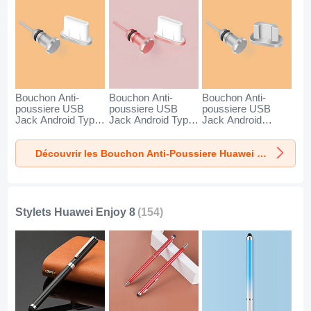
Bouchon Anti-
Bouchon Anti-
Bouchon Anti-
poussiere USB
poussiere USB
poussiere USB
Jack Android Type-
Jack Android Type-
Jack Android
C Universel pour
C Universel pour
Universel C02 pour
Huawei Enjoy 8
Huawei Enjoy 8 Or
Huawei Enjoy 8
Découvrir les Bouchon Anti-Poussiere Huawei Enjoy 8
Argent
Rose
Argent
Stylets Huawei Enjoy 8
(154)