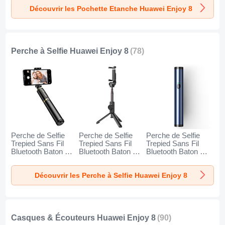
Noir
Orange
Découvrir les Pochette Etanche Huawei Enjoy 8
Perche à Selfie Huawei Enjoy 8
(78)
Perche de Selfie
Perche de Selfie
Perche de Selfie
Trepied Sans Fil
Trepied Sans Fil
Trepied Sans Fil
Bluetooth Baton de
Bluetooth Baton de
Bluetooth Baton de
Selfie Extensible de
Selfie Extensible de
Selfie Extensible de
Poche Universel
Poche Universel
Poche Universel
Découvrir les Perche à Selfie Huawei Enjoy 8
T34 pour Huawei
T32 pour Huawei
T31 pour Huawei
Enjoy 8 Or et Noir
Enjoy 8 Noir
Enjoy 8 Bleu
Casques & Écouteurs Huawei Enjoy 8
(90)