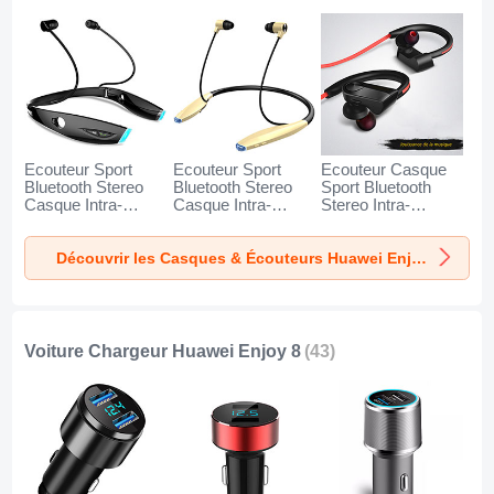
Ecouteur Sport
Ecouteur Sport
Ecouteur Casque
Bluetooth Stereo
Bluetooth Stereo
Sport Bluetooth
Casque Intra-
Casque Intra-
Stereo Intra-
auriculaire Sans fil
auriculaire Sans fil
auriculaire Sans fil
Oreillette H52 pour
Oreillette H51 pour
Oreillette H53 pour
Découvrir les Casques & Écouteurs Huawei Enjoy 8
Huawei Enjoy 8
Huawei Enjoy 8 Or
Huawei Enjoy 8
Noir
Noir
Voiture Chargeur Huawei Enjoy 8
(43)