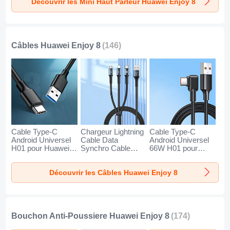
Découvrir les Mini Haut Parleur Huawei Enjoy 8
8 Or
8 Noir
8 Bleu
Câbles Huawei Enjoy 8
(146)
Cable Type-C
Chargeur Lightning
Cable Type-C
Android Universel
Cable Data
Android Universel
H01 pour Huawei
Synchro Cable
66W H01 pour
Enjoy 8 Gris Fonce
Android Micro USB
Huawei Enjoy 8
Type-C 100W H01
Noir
Découvrir les Câbles Huawei Enjoy 8
pour Huawei Enjoy
8 Noir
Bouchon Anti-Poussiere Huawei Enjoy 8
(174)