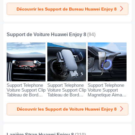
Huawei Enjoy 8
Huawei Enjoy 8
Huawei Enjoy 8
Découvrir les Support de Bureau Huawei Enjoy 8
Argent
Blanc
Noir
Support de Voiture Huawei Enjoy 8
(94)
Support Telephone
Support Telephone
Support Telephone
Voiture Support Clip
Voiture Support Clip
Voiture Support
Tableau de Bord
Tableau de Bord
Magnetique Aimant
Universel BS6 pour
Universel BS3 pour
Tableau de Bord
Huawei Enjoy 8
Huawei Enjoy 8
Universel BS1 pour
Découvrir les Support de Voiture Huawei Enjoy 8
Noir
Noir
Huawei Enjoy 8
Noir
Lanière Strap Huawei Enjoy 8
(210)