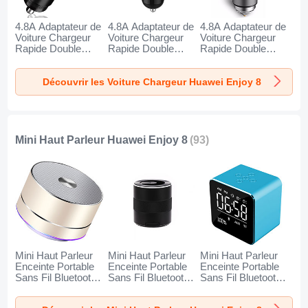
4.8A Adaptateur de
4.8A Adaptateur de
4.8A Adaptateur de
Voiture Chargeur
Voiture Chargeur
Voiture Chargeur
Rapide Double
Rapide Double
Rapide Double
USB Port Universel
USB Port Universel
USB Port Universel
K10 pour Huawei
K07 pour Huawei
K08 pour Huawei
Découvrir les Voiture Chargeur Huawei Enjoy 8
Enjoy 8 Noir
Enjoy 8 Rouge
Enjoy 8 Argent
Mini Haut Parleur Huawei Enjoy 8
(93)
Mini Haut Parleur
Mini Haut Parleur
Mini Haut Parleur
Enceinte Portable
Enceinte Portable
Enceinte Portable
Sans Fil Bluetooth
Sans Fil Bluetooth
Sans Fil Bluetooth
Haut-Parleur K01
Haut-Parleur K09
Haut-Parleur K08
pour Huawei Enjoy
pour Huawei Enjoy
pour Huawei Enjoy