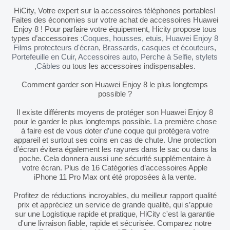
HiCity, Votre expert sur la accessoires téléphones portables!
Faites des économies sur votre achat de accessoires Huawei
Enjoy 8 ! Pour parfaire votre équipement, Hicity propose tous
types d’accessoires :
Coques, housses, etuis
,
Huawei Enjoy 8
Films protecteurs d'écran
,
Brassards
,
casques et écouteurs
,
Portefeuille en Cuir
,
Accessoires auto
,
Perche à Selfie
,
stylets
,
Câbles
ou tous les accessoires indispensables.
Comment garder son Huawei Enjoy 8 le plus longtemps
possible ?
Il existe différents moyens de protéger son Huawei Enjoy 8
pour le garder le plus longtemps possible. La première chose
à faire est de vous doter d’une coque qui protégera votre
appareil et surtout ses coins en cas de chute. Une protection
d’écran évitera également les rayures dans le sac ou dans la
poche. Cela donnera aussi une sécurité supplémentaire à
votre écran. Plus de 16 Catégories d’accessoires Apple
iPhone 11 Pro Max ont été proposées à la vente.
Profitez de réductions incroyables, du meilleur rapport qualité
prix et appréciez un service de grande qualité, qui s’appuie
sur une Logistique rapide et pratique, HiCity c'est la garantie
d'une livraison fiable, rapide et sécurisée. Comparez notre