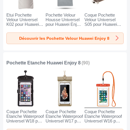
Etui Pochette
Pochette Velour
Coque Pochette
Velour Universel
Housse Universel
Velour Universel
K02 pour Huawei
pour Huawei Enjoy
S05 pour Huawei
Enjoy 8 Gris
8 Gris
Enjoy 8 Marron
Découvrir les Pochette Velour Huawei Enjoy 8
Pochette Etanche Huawei Enjoy 8
(90)
Coque Pochette
Coque Pochette
Coque Pochette
Etanche Waterproof
Etanche Waterproof
Etanche Waterproof
Universel W18 pour
Universel W17 pour
Universel W16 pour
Huawei Enjoy 8
Huawei Enjoy 8 Or
Huawei Enjoy 8