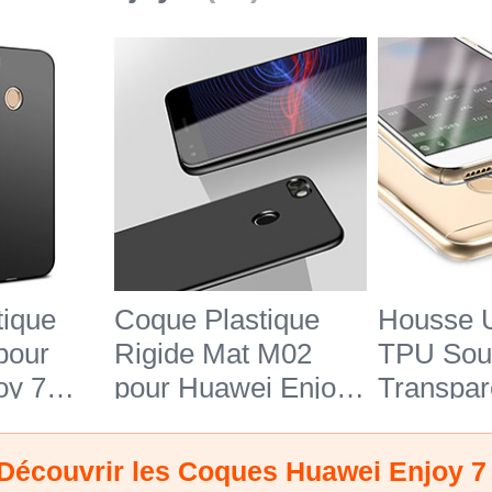
tique
Coque Plastique
Housse U
pour
Rigide Mat M02
TPU Sou
oy 7
pour Huawei Enjoy
Transpar
7 Noir
pour Hua
7 Clair
Découvrir les Coques Huawei Enjoy 7