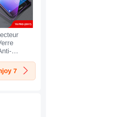
tecteur
Verre
nti-
Bleue B01
wei Enjoy
njoy 7