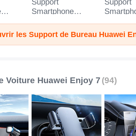
Support
Support
e
Smartphone
Smartph
27 pour
Universel N26 pour
Universe
oy 7
Huawei Enjoy 7
Huawei E
vrir les Support de Bureau Huawei En
Blanc
Noir
e Voiture Huawei Enjoy 7
(94)