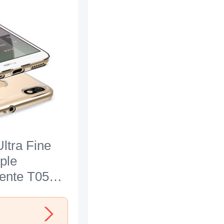
ltra Fine
ple
ente T05
wei Enjoy