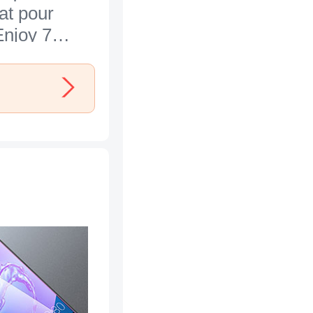
at pour
njoy 7
7