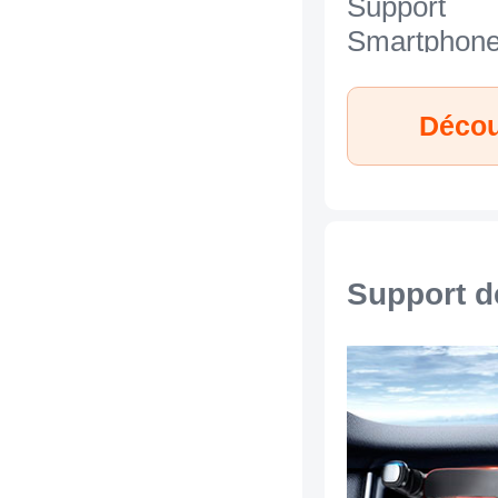
Support
Smartphon
Universel N
Huawei Enj
Décou
Argent
Support d