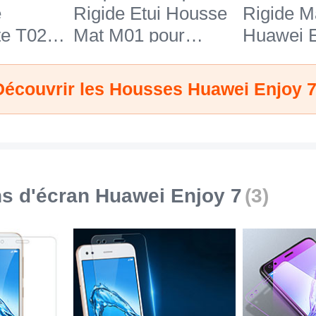
e
Rigide Etui Housse
Rigide M
te T02
Mat M01 pour
Huawei E
i Enjoy
Huawei Enjoy 7
Bleu
Bleu
Découvrir les Housses Huawei Enjoy 
ns d'écran Huawei Enjoy 7
(3)