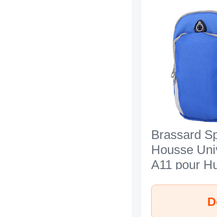
Brassard Sp
Housse Uni
A11 pour H
Enjoy 7 Ble
D