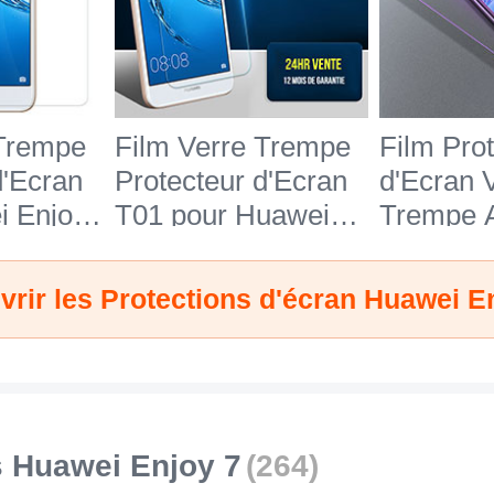
 Trempe
Film Verre Trempe
Film Pro
d'Ecran
Protecteur d'Ecran
d'Ecran 
i Enjoy
T01 pour Huawei
Trempe A
Enjoy 7 Clair
Lumiere 
pour Hua
rir les Protections d'écran Huawei E
7 Clair
 Huawei Enjoy 7
(264)