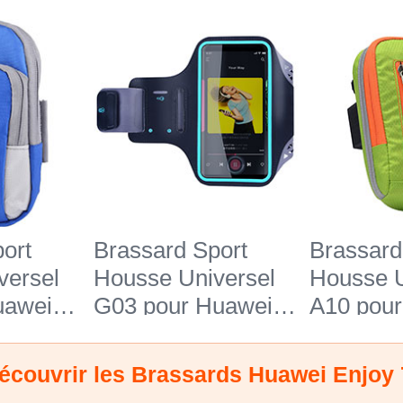
ort
Brassard Sport
Brassard
versel
Housse Universel
Housse U
uawei
G03 pour Huawei
A10 pou
u
Enjoy 7 Noir
Enjoy 7 V
écouvrir les Brassards Huawei Enjoy 