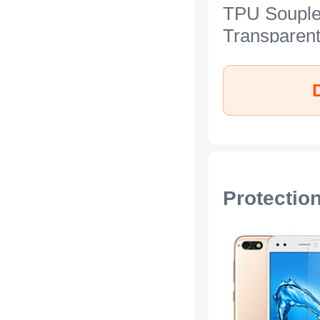
TPU Soupl
Transparen
pour Huawe
7 Clair
Protectio