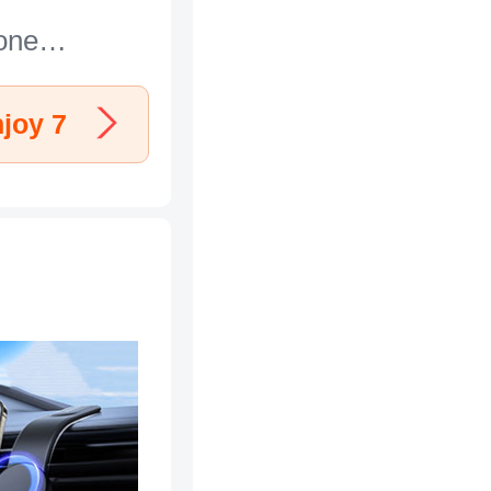
one
l N25 pour
njoy 7
joy 7