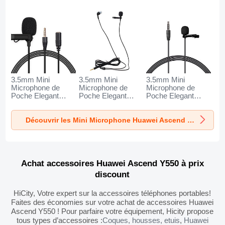
3.5mm Mini
3.5mm Mini
3.5mm Mini
Microphone de
Microphone de
Microphone de
Poche Elegant
Poche Elegant
Poche Elegant
Karaoke Haut-
Karaoke Haut-
Karaoke Haut-
Parleur K06 pour
Parleur K05 pour
Parleur K08 pour
Découvrir les Mini Microphone Huawei Ascend Y550
Huawei Ascend
Huawei Ascend
Huawei Ascend
Y550 Noir
Y550 Noir
Y550 Noir
Achat accessoires Huawei Ascend Y550 à prix
discount
HiCity, Votre expert sur la accessoires téléphones portables!
Faites des économies sur votre achat de accessoires Huawei
Ascend Y550 ! Pour parfaire votre équipement, Hicity propose
tous types d’accessoires :
Coques, housses, etuis
,
Huawei