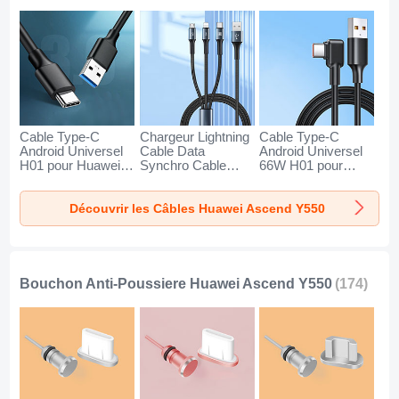
Cable Type-C
Chargeur Lightning
Cable Type-C
Android Universel
Cable Data
Android Universel
H01 pour Huawei
Synchro Cable
66W H01 pour
Ascend Y550 Gris
Android Micro USB
Huawei Ascend
Fonce
Type-C 100W H01
Y550 Noir
Découvrir les Câbles Huawei Ascend Y550
pour Huawei
Ascend Y550 Noir
Bouchon Anti-Poussiere Huawei Ascend Y550
(174)