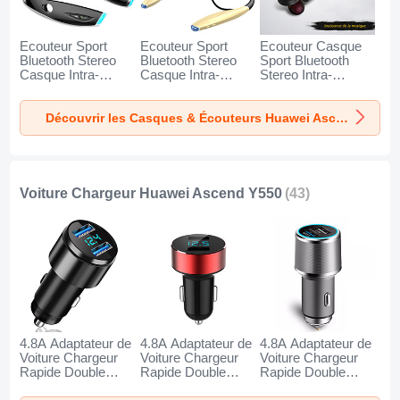
Ecouteur Sport
Ecouteur Sport
Ecouteur Casque
Bluetooth Stereo
Bluetooth Stereo
Sport Bluetooth
Casque Intra-
Casque Intra-
Stereo Intra-
auriculaire Sans fil
auriculaire Sans fil
auriculaire Sans fil
Oreillette H52 pour
Oreillette H51 pour
Oreillette H53 pour
Découvrir les Casques & Écouteurs Huawei Ascend Y550
Huawei Ascend
Huawei Ascend
Huawei Ascend
Y550 Noir
Y550 Or
Y550 Noir
Voiture Chargeur Huawei Ascend Y550
(43)
4.8A Adaptateur de
4.8A Adaptateur de
4.8A Adaptateur de
Voiture Chargeur
Voiture Chargeur
Voiture Chargeur
Rapide Double
Rapide Double
Rapide Double
USB Port Universel
USB Port Universel
USB Port Universel