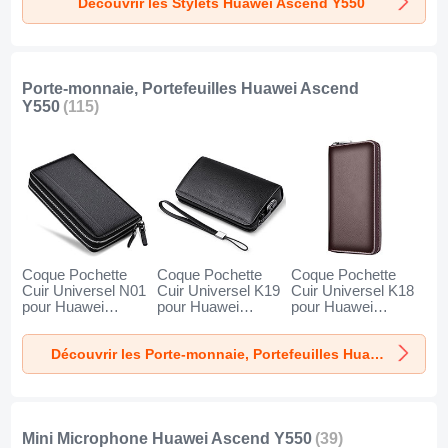
Découvrir les Stylets Huawei Ascend Y550
Porte-monnaie, Portefeuilles Huawei Ascend
Y550
(115)
Coque Pochette
Coque Pochette
Coque Pochette
Cuir Universel N01
Cuir Universel K19
Cuir Universel K18
pour Huawei
pour Huawei
pour Huawei
Ascend Y550 Noir
Ascend Y550 Noir
Ascend Y550
Marron
Découvrir les Porte-monnaie, Portefeuilles Huawei Ascend Y550
Mini Microphone Huawei Ascend Y550
(39)