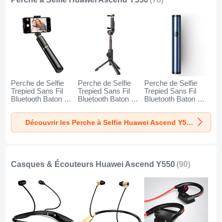
Perche de Selfie
Perche de Selfie
Perche de Selfie
Trepied Sans Fil
Trepied Sans Fil
Trepied Sans Fil
Bluetooth Baton de
Bluetooth Baton de
Bluetooth Baton de
Selfie Extensible de
Selfie Extensible de
Selfie Extensible de
Poche Universel
Poche Universel
Poche Universel
Découvrir les Perche à Selfie Huawei Ascend Y550
T34 pour Huawei
T32 pour Huawei
T31 pour Huawei
Ascend Y550 Or et
Ascend Y550 Noir
Ascend Y550 Bleu
Noir
Casques & Écouteurs Huawei Ascend Y550
(90)