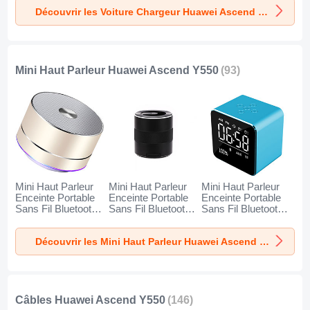
K10 pour Huawei
K07 pour Huawei
K08 pour Huawei
Découvrir les Voiture Chargeur Huawei Ascend Y550
Ascend Y550 Noir
Ascend Y550
Ascend Y550
Rouge
Argent
Mini Haut Parleur Huawei Ascend Y550
(93)
Mini Haut Parleur
Mini Haut Parleur
Mini Haut Parleur
Enceinte Portable
Enceinte Portable
Enceinte Portable
Sans Fil Bluetooth
Sans Fil Bluetooth
Sans Fil Bluetooth
Haut-Parleur K01
Haut-Parleur K09
Haut-Parleur K08
pour Huawei
pour Huawei
pour Huawei
Découvrir les Mini Haut Parleur Huawei Ascend Y550
Ascend Y550 Or
Ascend Y550 Noir
Ascend Y550 Bleu
Câbles Huawei Ascend Y550
(146)