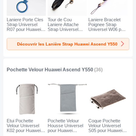
Laniere Porte Cles
Tour de Cou
Laniere Bracelet
Strap Universel
Laniere Attache
Poignee Strap
R07 pour Huawei
Strap Universel
Universel W06 pour
Ascend Y550 Bleu
N10 pour Huawei
Huawei Ascend
Ascend Y550 Noir
Y550 Noir
Découvrir les Lanière Strap Huawei Ascend Y550
Pochette Velour Huawei Ascend Y550
(36)
Etui Pochette
Pochette Velour
Coque Pochette
Velour Universel
Housse Universel
Velour Universel
K02 pour Huawei
pour Huawei
S05 pour Huawei
Ascend Y550 Gris
Ascend Y550 Gris
Ascend Y550