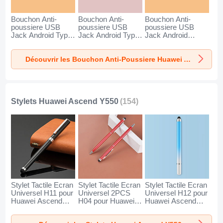
Bouchon Anti-
Bouchon Anti-
Bouchon Anti-
poussiere USB
poussiere USB
poussiere USB
Jack Android Type-
Jack Android Type-
Jack Android
C Universel pour
C Universel pour
Universel C02 pour
Huawei Ascend
Huawei Ascend
Huawei Ascend
Découvrir les Bouchon Anti-Poussiere Huawei Ascend Y550
Y550 Argent
Y550 Or Rose
Y550 Argent
Stylets Huawei Ascend Y550
(154)
Stylet Tactile Ecran
Stylet Tactile Ecran
Stylet Tactile Ecran
Universel H11 pour
Universel 2PCS
Universel H12 pour
Huawei Ascend
H04 pour Huawei
Huawei Ascend
Y550 Noir
Ascend Y550
Y550 Bleu
Rouge