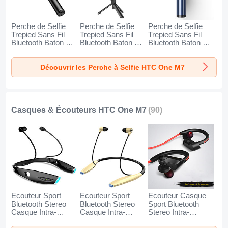
Perche de Selfie
Perche de Selfie
Perche de Selfie
Trepied Sans Fil
Trepied Sans Fil
Trepied Sans Fil
Bluetooth Baton de
Bluetooth Baton de
Bluetooth Baton de
Selfie Extensible de
Selfie Extensible de
Selfie Extensible de
Poche Universel
Poche Universel
Poche Universel
Découvrir les Perche à Selfie HTC One M7
T34 pour HTC One
T32 pour HTC One
T31 pour HTC One
M7 Or et Noir
M7 Noir
M7 Bleu
Casques & Écouteurs HTC One M7
(90)
Ecouteur Sport
Ecouteur Sport
Ecouteur Casque
Bluetooth Stereo
Bluetooth Stereo
Sport Bluetooth
Casque Intra-
Casque Intra-
Stereo Intra-
auriculaire Sans fil
auriculaire Sans fil
auriculaire Sans fil