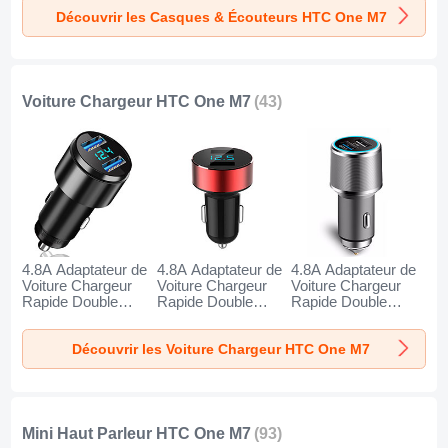
Oreillette H52 pour
Oreillette H51 pour
Oreillette H53 pour
Découvrir les Casques & Écouteurs HTC One M7
HTC One M7 Noir
HTC One M7 Or
HTC One M7 Noir
Voiture Chargeur HTC One M7
(43)
4.8A Adaptateur de
4.8A Adaptateur de
4.8A Adaptateur de
Voiture Chargeur
Voiture Chargeur
Voiture Chargeur
Rapide Double
Rapide Double
Rapide Double
USB Port Universel
USB Port Universel
USB Port Universel
K10 pour HTC One
K07 pour HTC One
K08 pour HTC One
Découvrir les Voiture Chargeur HTC One M7
M7 Noir
M7 Rouge
M7 Argent
Mini Haut Parleur HTC One M7
(93)