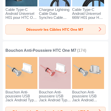
Cable Type-C
Chargeur Lightning
Cable Type-C
Android Universel
Cable Data
Android Universel
H01 pour HTC One
Synchro Cable
66W H01 pour HTC
M7 Gris Fonce
Android Micro USB
One M7 Noir
Type-C 100W H01
Découvrir les Câbles HTC One M7
pour HTC One M7
Noir
Bouchon Anti-Poussiere HTC One M7
(174)
Bouchon Anti-
Bouchon Anti-
Bouchon Anti-
poussiere USB
poussiere USB
poussiere USB
Jack Android Type-
Jack Android Type-
Jack Android
C Universel pour
C Universel pour
Universel C02 pour
HTC One M7
HTC One M7 Or
HTC One M7