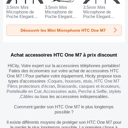
3.5mm Mini
3.5mm Mini
3.5mm Mini
Microphone de
Microphone de
Microphone de
Poche Elegant
Poche Elegant
Poche Elegant
Karaoke Haut-
Karaoke Haut-
Karaoke Haut-
Parleur K06 pour
Parleur K05 pour
Parleur K08 pour
Découvrir les Mini Microphone HTC One M7
HTC One M7 Noir
HTC One M7 Noir
HTC One M7 Noir
Achat accessoires HTC One M7 à prix discount
HiCity, Votre expert sur la accessoires téléphones portables!
Faites des économies sur votre achat de accessoires HTC
One M7 ! Pour parfaire votre équipement, Hicity propose tous
types d’accessoires :
Coques, housses, etuis
,
HTC One M7
Films protecteurs d'écran
,
Brassards
,
casques et écouteurs
,
Portefeuille en Cuir
,
Accessoires auto
,
Perche à Selfie
,
stylets
,
Câbles
ou tous les accessoires indispensables.
Comment garder son HTC One M7 le plus longtemps
possible ?
Il existe différents moyens de protéger son HTC One M7 pour
le garder le plus longtemps possible. La première chose à