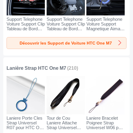
Support Telephone
Support Telephone
Support Telephone
Voiture Support Clip
Voiture Support Clip
Voiture Support
Tableau de Bord
Tableau de Bord
Magnetique Aimant
Universel BS6 pour
Universel BS3 pour
Tableau de Bord
HTC One M7 Noir
HTC One M7 Noir
Universel BS1 pour
Découvrir les Support de Voiture HTC One M7
HTC One M7 Noir
Lanière Strap HTC One M7
(210)
Laniere Porte Cles
Tour de Cou
Laniere Bracelet
Strap Universel
Laniere Attache
Poignee Strap
R07 pour HTC One
Strap Universel
Universel W06 pour
M7 Bleu
N10 pour HTC One
HTC One M7 Noir