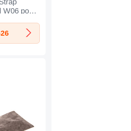
Strap
l W06 pour
ire 626
626