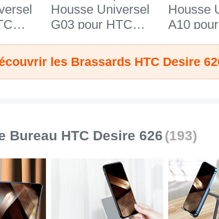
versel
Housse Universel
Housse U
TC
G03 pour HTC
A10 pou
Bleu
Desire 626 Noir
Desire 6
écouvrir les Brassards HTC Desire 62
e Bureau HTC Desire 626
(193)