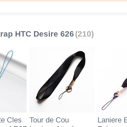
Noir
trap HTC Desire 626
(210)
te Cles
Tour de Cou
Laniere 