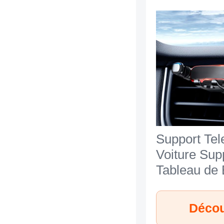
Support Te
Voiture Sup
Tableau de 
Universel B
HTC Desire
Décou
Noir