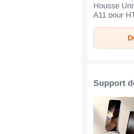
Housse Uni
A11 pour H
Desire 626 
D
Support d