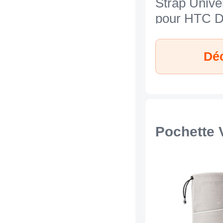
Strap Unive
pour HTC D
626 Bleu
Déc
Pochette 