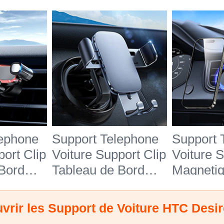
lephone
Support Telephone
Support 
port Clip
Voiture Support Clip
Voiture 
Bord
Tableau de Bord
Magnetiq
S6 pour
Universel BS3 pour
Tableau 
 626
HTC Desire 626
Universe
vrir les Support de Voiture HTC Desir
Noir
HTC Des