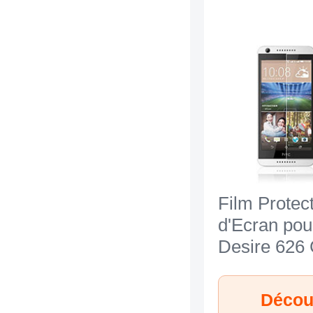
Film Protec
d'Ecran po
Desire 626 
Découv