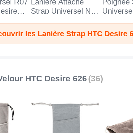
rsel R07
Laniere Attache
Poignee 
esire
Strap Universel N10
Universe
pour HTC Desire
HTC Des
626 Noir
Noir
ouvrir les Lanière Strap HTC Desire 
Velour HTC Desire 626
(36)