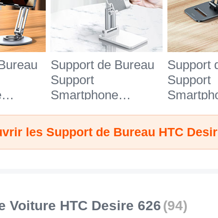
 Bureau
Support de Bureau
Support 
Support
Support
e
Smartphone
Smartph
27 pour
Universel N26 pour
Universe
 626
HTC Desire 626
HTC Des
vrir les Support de Bureau HTC Desir
Blanc
Noir
e Voiture HTC Desire 626
(94)