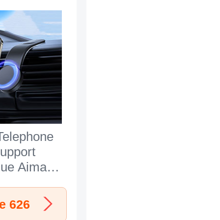
Telephone
Support
ue Aimant
de Bord
l BS1 pour
e 626
ire 626