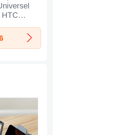
niversel
r HTC
26 Vert
6