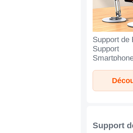
Support de
Support
Smartphon
Universel N
HTC Desire
Décou
Argent
Support d