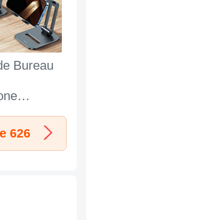
de Bureau
one
l N25 pour
ire 626
e 626