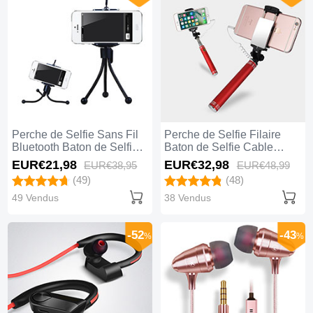
Perche de Selfie Sans Fil
Perche de Selfie Filaire
Bluetooth Baton de Selfie
Baton de Selfie Cable
Extensible de Poche
Extensible de Poche
EUR€21,
98
EUR€32,
98
EUR€38,
95
EUR€48,
99
Universel S25 Noir
Universel S20 Rouge
(49)
(48)
49 Vendus
38 Vendus
-52
-43
%
%