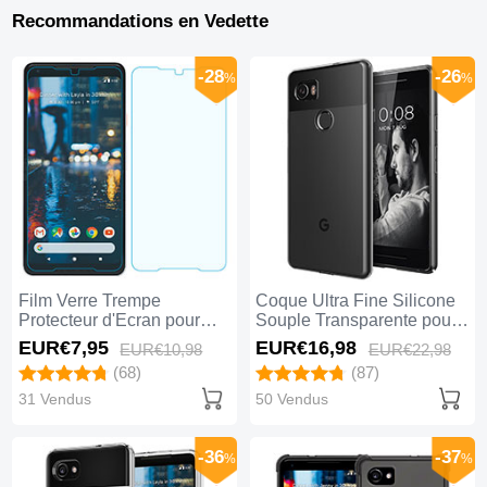
Recommandations en Vedette
-28
-26
%
%
Film Verre Trempe
Coque Ultra Fine Silicone
Protecteur d'Ecran pour
Souple Transparente pour
Google Pixel 2 XL Clair
Google Pixel 2 XL Clair
EUR€7,
95
EUR€16,
98
EUR€10,
98
EUR€22,
98
(68)
(87)
31 Vendus
50 Vendus
-36
-37
%
%