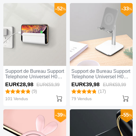
-52
-33
%
%
Support de Bureau Support
Support de Bureau Support
Telephone Universel H04
Telephone Universel H01
Blanc
Argent
EUR€28,
98
EUR€39,
98
EUR€59,
99
EUR€59,
99
(9)
(17)
101 Vendus
79 Vendus
-39
-55
%
%