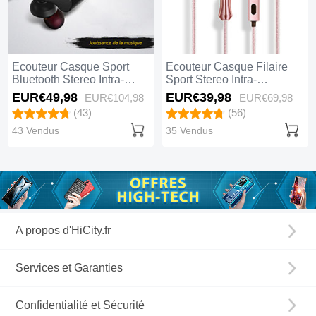
Ecouteur Casque Sport
Ecouteur Casque Filaire
Bluetooth Stereo Intra-
Sport Stereo Intra-
auriculaire Sans fil
auriculaire Oreillette H35
EUR€49,
98
EUR€39,
98
EUR€104,
98
EUR€69,
98
Oreillette H53 Noir
Or Rose
(43)
(56)
43 Vendus
35 Vendus
A propos d'HiCity.fr
Services et Garanties
Confidentialité et Sécurité