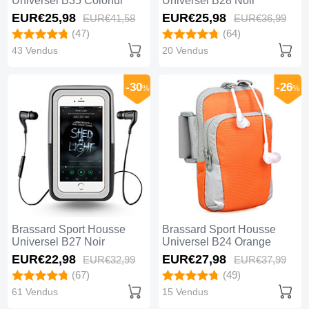
Universel B35 Colorful
Universel B28 Noir
EUR€25,
98
EUR€25,
98
EUR€41,
58
EUR€36,
99
(47)
(64)
43 Vendus
20 Vendus
-30
-26
%
%
Brassard Sport Housse
Brassard Sport Housse
Universel B27 Noir
Universel B24 Orange
EUR€22,
98
EUR€27,
98
EUR€32,
99
EUR€37,
99
(67)
(49)
61 Vendus
15 Vendus