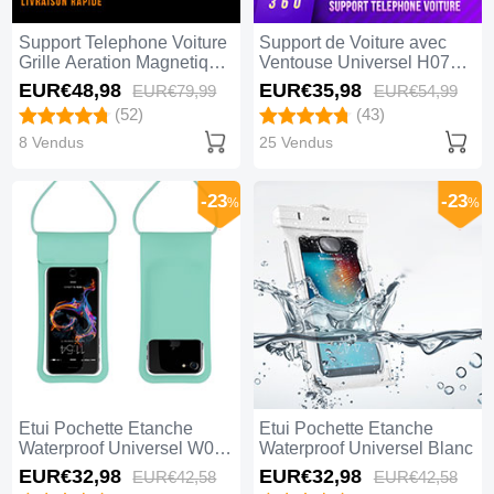
Support Telephone Voiture
Support de Voiture avec
Grille Aeration Magnetique
Ventouse Universel H07
Aimant Universel C01 Noir
Noir
EUR€48,
98
EUR€35,
98
EUR€79,
99
EUR€54,
99
(52)
(43)
8 Vendus
25 Vendus
-23
-23
%
%
Etui Pochette Etanche
Etui Pochette Etanche
Waterproof Universel W06
Waterproof Universel Blanc
Vert
EUR€32,
98
EUR€32,
98
EUR€42,
58
EUR€42,
58