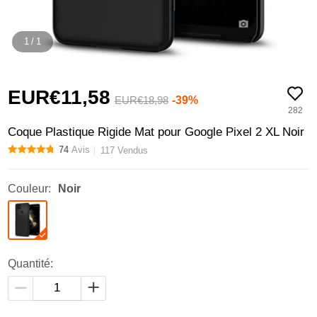
1
/
1
EUR€11,
58
-39%
EUR€18,
98
282
Coque Plastique Rigide Mat pour Google Pixel 2 XL Noir
74
Avis
117 Vendus
Couleur:
Noir
Quantité: