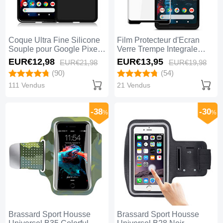
Coque Ultra Fine Silicone
Film Protecteur d'Ecran
Souple pour Google Pixel 2
Verre Trempe Integrale
XL Noir
pour Google Pixel 2 XL
EUR€12,
98
EUR€13,
95
EUR€21,
98
EUR€19,
98
Noir
(90)
(54)
111 Vendus
21 Vendus
-38
-30
%
%
Brassard Sport Housse
Brassard Sport Housse