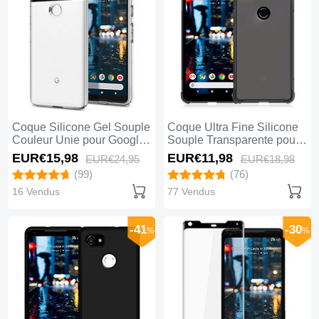
Coque Silicone Gel Souple
Coque Ultra Fine Silicone
Couleur Unie pour Google
Souple Transparente pour
Pixel 2 XL Blanc
Google Pixel 2 XL Gris
EUR€15,
98
EUR€11,
98
EUR€24,
95
EUR€18,
98
(99)
(76)
16 Vendus
77 Vendus
-41
-30
%
%