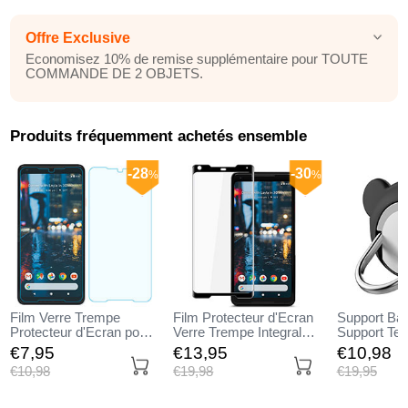
Offre Exclusive
Economisez 10% de remise supplémentaire pour TOUTE
COMMANDE DE 2 OBJETS.
Produits fréquemment achetés ensemble
-28
-30
%
%
Film Verre Trempe
Film Protecteur d'Ecran
Support Ba
Protecteur d'Ecran pour
Verre Trempe Integrale
Support Tel
Google Pixel 2 XL Clair
pour Google Pixel 2 XL
Magnetique 
€7,
95
€13,
95
€10,
98
Noir
Z14 Noir
€10,
98
€19,
98
€19,
95