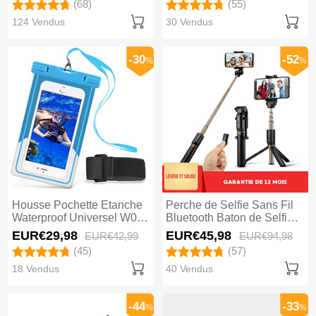
(68)
(55)
124 Vendus
30 Vendus
-30
-52
%
%
Housse Pochette Etanche
Perche de Selfie Sans Fil
Waterproof Universel W03
Bluetooth Baton de Selfie
Bleu Ciel
Extensible de Poche
EUR€29,
98
EUR€45,
98
EUR€42,
99
EUR€94,
98
Universel S27 Noir
(45)
(57)
18 Vendus
40 Vendus
-44
-33
%
%