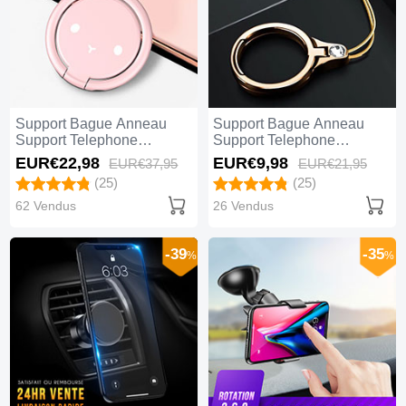
Support Bague Anneau
Support Bague Anneau
Support Telephone
Support Telephone
Magnetique Universel S12
Universel Z03 Or
EUR€22,
98
EUR€9,
98
EUR€37,
95
EUR€21,
95
Rose
(25)
(25)
62 Vendus
26 Vendus
-39
-35
%
%