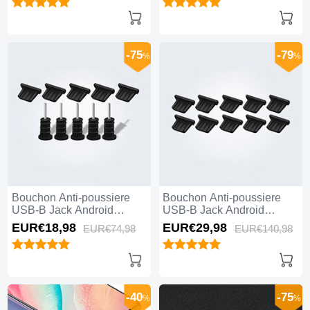
-75
-79
%
%
Bouchon Anti-poussiere
Bouchon Anti-poussiere
USB-B Jack Android
USB-B Jack Android
Universel 5PCS Noir
Universel 10PCS Noir
EUR€18,
98
EUR€29,
98
EUR€74,
98
EUR€140,
98
-40
-75
%
%