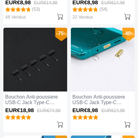
Universel Argent
Universel Or Rose
EUR€8,
98
EUR€8,
98
EUR€14,
98
EUR€14,
98
(53)
(54)
48 Vendus
22 Vendus
-75
-40
%
%
Bouchon Anti-poussiere
Bouchon Anti-poussiere
USB-C Jack Type-C
USB-C Jack Type-C
Universel 5PCS H02 Noir
Universel H16 Or
EUR€18,
98
EUR€8,
98
EUR€74,
98
EUR€14,
98