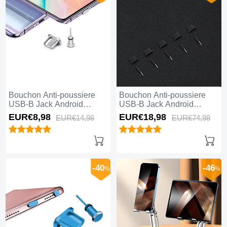
Bouchon Anti-poussiere
Bouchon Anti-poussiere
USB-B Jack Android
USB-B Jack Android
Universel H02 Argent
Universel 5PCS H02 Noir
EUR€8,
98
EUR€18,
98
EUR€14,
98
EUR€74,
98
-40
-46
%
%