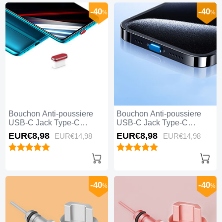
-40
-40
%
%
Bouchon Anti-poussiere
Bouchon Anti-poussiere
USB-C Jack Type-C
USB-C Jack Type-C
Universel H02 Rouge
Universel H01 Bleu
EUR€8,
98
EUR€8,
98
EUR€14,
98
EUR€14,
98
-40
-40
%
%