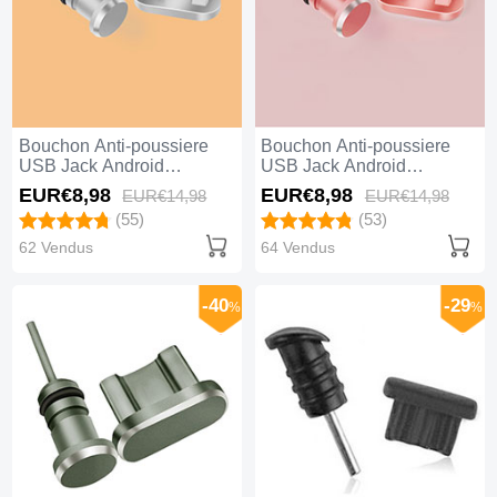
Bouchon Anti-poussiere
Bouchon Anti-poussiere
USB Jack Android
USB Jack Android
Universel C02 Argent
Universel C02 Or Rose
EUR€8,
98
EUR€8,
98
EUR€14,
98
EUR€14,
98
(55)
(53)
62 Vendus
64 Vendus
-40
-29
%
%