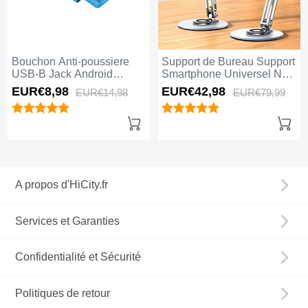
Bouchon Anti-poussiere
Support de Bureau Support
USB-B Jack Android
Smartphone Universel N27
Universel H01 Bleu
Argent
EUR€8,
98
EUR€42,
98
EUR€14,
98
EUR€79,
99
A propos d'HiCity.fr
Services et Garanties
Confidentialité et Sécurité
Politiques de retour