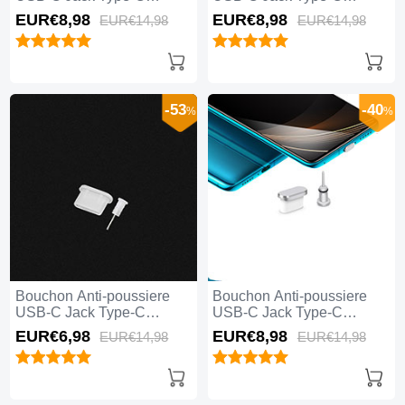
Universel H06 Rouge
Universel H05 Or Rose
EUR€8,
98
EUR€8,
98
EUR€14,
98
EUR€14,
98
-53
-40
%
%
Bouchon Anti-poussiere
Bouchon Anti-poussiere
USB-C Jack Type-C
USB-C Jack Type-C
Universel H04 Blanc
Universel H03 Argent
EUR€6,
98
EUR€8,
98
EUR€14,
98
EUR€14,
98