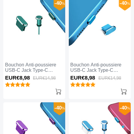
-40
-40
%
%
Bouchon Anti-poussiere
Bouchon Anti-poussiere
USB-C Jack Type-C
USB-C Jack Type-C
Universel H15 Vert
Universel H14 Bleu
EUR€8,
98
EUR€8,
98
EUR€14,
98
EUR€14,
98
-40
-40
%
%