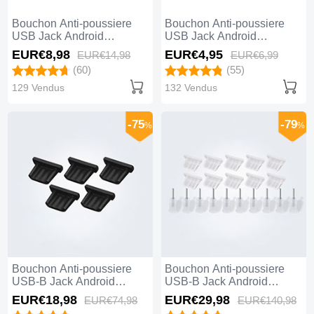
Bouchon Anti-poussiere
Bouchon Anti-poussiere
USB Jack Android
USB Jack Android
Universel Gris
Universel C01 Noir
EUR€8,
98
EUR€4,
95
EUR€14,
98
EUR€6,
99
(60)
(55)
129 Vendus
132 Vendus
-75
-79
%
%
Bouchon Anti-poussiere
Bouchon Anti-poussiere
USB-B Jack Android
USB-B Jack Android
Universel 5PCS H01 Noir
Universel 10PCS H01
EUR€18,
98
EUR€29,
98
EUR€74,
98
EUR€140,
98
Blanc