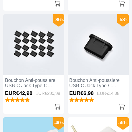
-86
-53
%
%
Bouchon Anti-poussiere
Bouchon Anti-poussiere
USB-C Jack Type-C
USB-C Jack Type-C
Universel 20PCS Noir
Universel H11 Noir
EUR€42,
98
EUR€6,
98
EUR€299,
98
EUR€14,
98
-40
-40
%
%