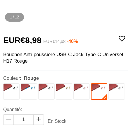
1
/
12
EUR€8,
98
-40%
EUR€14,
98
Bouchon Anti-poussiere USB-C Jack Type-C Universel
H17 Rouge
Couleur:
Rouge
Quantité:
En Stock.