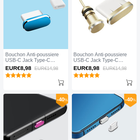
Bouchon Anti-poussiere
Bouchon Anti-poussiere
USB-C Jack Type-C
USB-C Jack Type-C
Universel H10 Bleu
Universel H09 Or
EUR€8,
98
EUR€8,
98
EUR€14,
98
EUR€14,
98
-40
-40
%
%