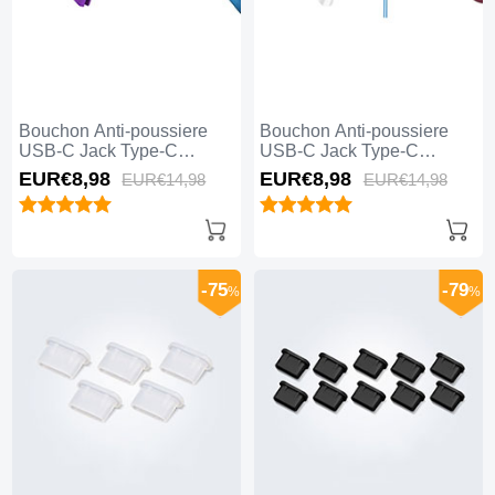
Bouchon Anti-poussiere
Bouchon Anti-poussiere
USB-C Jack Type-C
USB-C Jack Type-C
Universel H13 Violet
Universel H12 Bleu
EUR€8,
98
EUR€8,
98
EUR€14,
98
EUR€14,
98
-75
-79
%
%