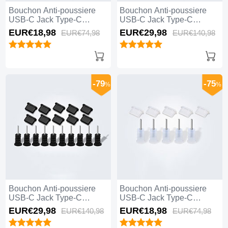
Bouchon Anti-poussiere
Bouchon Anti-poussiere
USB-C Jack Type-C
USB-C Jack Type-C
Universel 5PCS H01 Blanc
Universel 10PCS H01 Noir
EUR€18,
98
EUR€29,
98
EUR€74,
98
EUR€140,
98
-79
-75
%
%
Bouchon Anti-poussiere
Bouchon Anti-poussiere
USB-C Jack Type-C
USB-C Jack Type-C
Universel 10PCS Noir
Universel 5PCS Blanc
EUR€29,
98
EUR€18,
98
EUR€140,
98
EUR€74,
98