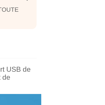
r TOUTE
ort USB de
t de