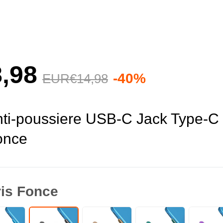
,
98
-40%
EUR€14,
98
ti-poussiere USB-C Jack Type-C 
once
is Fonce