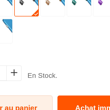
En Stock.
r au panier
Achat im