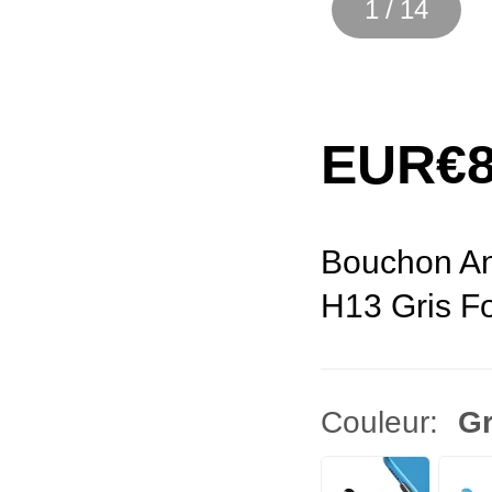
1
/
14
EUR€8
Bouchon An
H13 Gris F
Couleur:
Gr