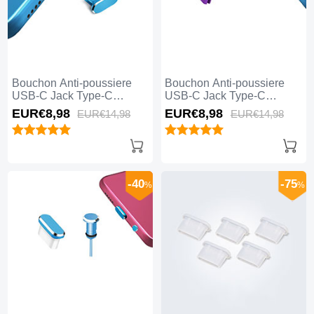
Bouchon Anti-poussiere
Bouchon Anti-poussiere
USB-C Jack Type-C
USB-C Jack Type-C
Universel H14 Bleu
Universel H13 Violet
EUR€8,
98
EUR€8,
98
EUR€14,
98
EUR€14,
98
-40
-75
%
%