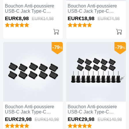
Bouchon Anti-poussiere
Bouchon Anti-poussiere
USB-C Jack Type-C
USB-C Jack Type-C
Universel H12 Bleu
Universel 5PCS H01 Blanc
EUR€8,
98
EUR€18,
98
EUR€14,
98
EUR€74,
98
-79
-79
%
%
Bouchon Anti-poussiere
Bouchon Anti-poussiere
USB-C Jack Type-C
USB-C Jack Type-C
Universel 10PCS H01 Noir
Universel 10PCS Noir
EUR€29,
98
EUR€29,
98
EUR€140,
98
EUR€140,
98