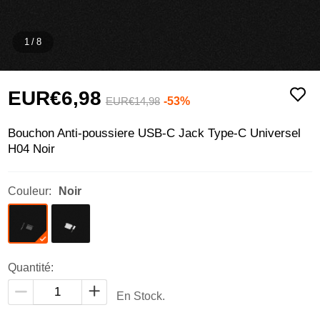
1
/
8
EUR€6,
98
-53%
EUR€14,
98
Bouchon Anti-poussiere USB-C Jack Type-C Universel
H04 Noir
Couleur:
Noir
Quantité:
En Stock.