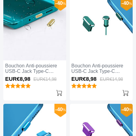
-40
-40
%
%
Bouchon Anti-poussiere
Bouchon Anti-poussiere
USB-C Jack Type-C
USB-C Jack Type-C
Universel H16 Or
Universel H15 Vert
EUR€8,
98
EUR€8,
98
EUR€14,
98
EUR€14,
98
-40
-40
%
%