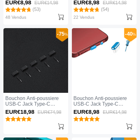
Universel Argent
Universel Or Rose
EUR€8,
98
EUR€8,
98
EUR€14,
98
EUR€14,
98
(53)
(54)
48 Vendus
22 Vendus
-75
-40
%
%
Bouchon Anti-poussiere
Bouchon Anti-poussiere
USB-C Jack Type-C
USB-C Jack Type-C
Universel 5PCS H02 Noir
Universel H17 Bleu
EUR€18,
98
EUR€8,
98
EUR€74,
98
EUR€14,
98