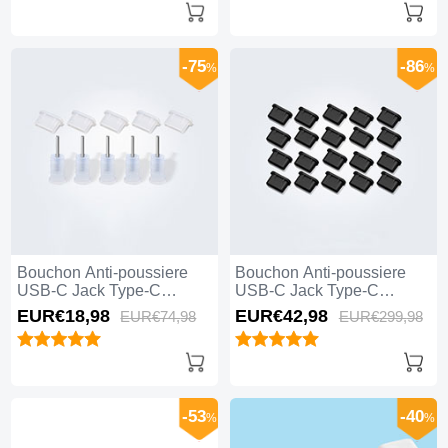
-75
-86
%
%
Bouchon Anti-poussiere
Bouchon Anti-poussiere
USB-C Jack Type-C
USB-C Jack Type-C
Universel 5PCS Blanc
Universel 20PCS Noir
EUR€18,
98
EUR€42,
98
EUR€74,
98
EUR€299,
98
-53
-40
%
%