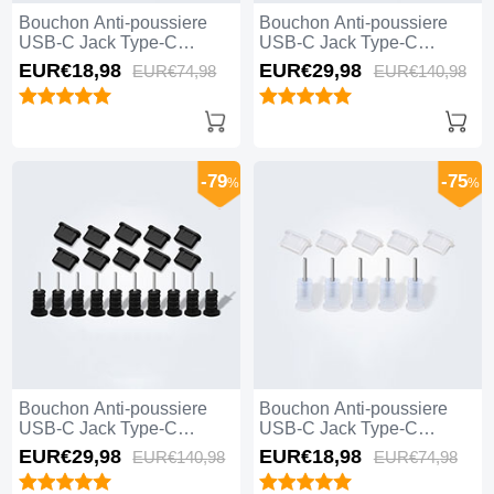
Bouchon Anti-poussiere
Bouchon Anti-poussiere
USB-C Jack Type-C
USB-C Jack Type-C
Universel 5PCS H01 Blanc
Universel 10PCS H01 Noir
EUR€18,
98
EUR€29,
98
EUR€74,
98
EUR€140,
98
-79
-75
%
%
Bouchon Anti-poussiere
Bouchon Anti-poussiere
USB-C Jack Type-C
USB-C Jack Type-C
Universel 10PCS Noir
Universel 5PCS Blanc
EUR€29,
98
EUR€18,
98
EUR€140,
98
EUR€74,
98