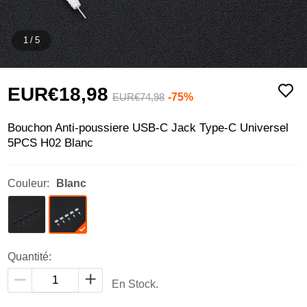
1
/
5
EUR€18,
98
-75%
EUR€74,
98
Bouchon Anti-poussiere USB-C Jack Type-C Universel
5PCS H02 Blanc
Couleur:
Blanc
Quantité:
En Stock.