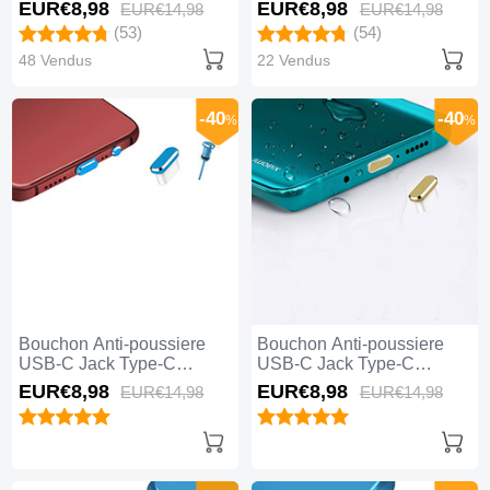
Universel Argent
Universel Or Rose
EUR€8,
98
EUR€8,
98
EUR€14,
98
EUR€14,
98
(53)
(54)
48 Vendus
22 Vendus
-40
-40
%
%
Bouchon Anti-poussiere
Bouchon Anti-poussiere
USB-C Jack Type-C
USB-C Jack Type-C
Universel H17 Bleu
Universel H16 Or
EUR€8,
98
EUR€8,
98
EUR€14,
98
EUR€14,
98