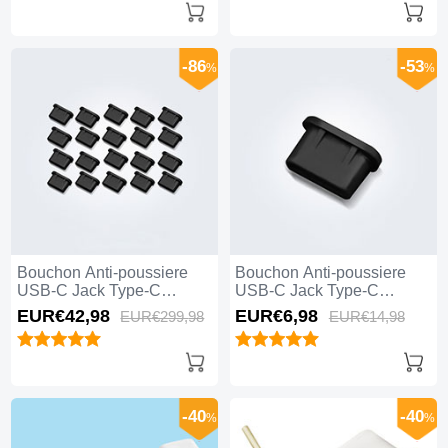
-86
-53
%
%
Bouchon Anti-poussiere
Bouchon Anti-poussiere
USB-C Jack Type-C
USB-C Jack Type-C
Universel 20PCS Noir
Universel H11 Noir
EUR€42,
98
EUR€6,
98
EUR€299,
98
EUR€14,
98
-40
-40
%
%