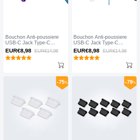
Bouchon Anti-poussiere
Bouchon Anti-poussiere
USB-C Jack Type-C
USB-C Jack Type-C
Universel H13 Violet
Universel H12 Bleu
EUR€8,
98
EUR€8,
98
EUR€14,
98
EUR€14,
98
-75
-79
%
%