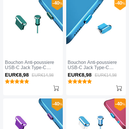
-40
-40
%
%
Bouchon Anti-poussiere
Bouchon Anti-poussiere
USB-C Jack Type-C
USB-C Jack Type-C
Universel H15 Vert
Universel H14 Bleu
EUR€8,
98
EUR€8,
98
EUR€14,
98
EUR€14,
98
-40
-40
%
%