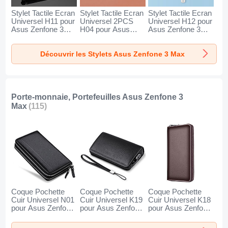
Stylet Tactile Ecran
Stylet Tactile Ecran
Stylet Tactile Ecran
Universel H11 pour
Universel 2PCS
Universel H12 pour
Asus Zenfone 3
H04 pour Asus
Asus Zenfone 3
Max Noir
Zenfone 3 Max
Max Bleu
Rouge
Découvrir les Stylets Asus Zenfone 3 Max
Porte-monnaie, Portefeuilles Asus Zenfone 3
Max
(115)
Coque Pochette
Coque Pochette
Coque Pochette
Cuir Universel N01
Cuir Universel K19
Cuir Universel K18
pour Asus Zenfone
pour Asus Zenfone
pour Asus Zenfone
3 Max Noir
3 Max Noir
3 Max Marron