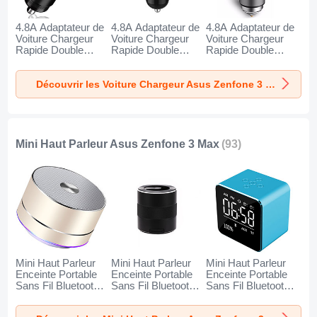
4.8A Adaptateur de
4.8A Adaptateur de
4.8A Adaptateur de
Voiture Chargeur
Voiture Chargeur
Voiture Chargeur
Rapide Double
Rapide Double
Rapide Double
USB Port Universel
USB Port Universel
USB Port Universel
K10 pour Asus
K07 pour Asus
K08 pour Asus
Découvrir les Voiture Chargeur Asus Zenfone 3 Max
Zenfone 3 Max Noir
Zenfone 3 Max
Zenfone 3 Max
Rouge
Argent
Mini Haut Parleur Asus Zenfone 3 Max
(93)
Mini Haut Parleur
Mini Haut Parleur
Mini Haut Parleur
Enceinte Portable
Enceinte Portable
Enceinte Portable
Sans Fil Bluetooth
Sans Fil Bluetooth
Sans Fil Bluetooth
Haut-Parleur K01
Haut-Parleur K09
Haut-Parleur K08
pour Asus Zenfone
pour Asus Zenfone
pour Asus Zenfone