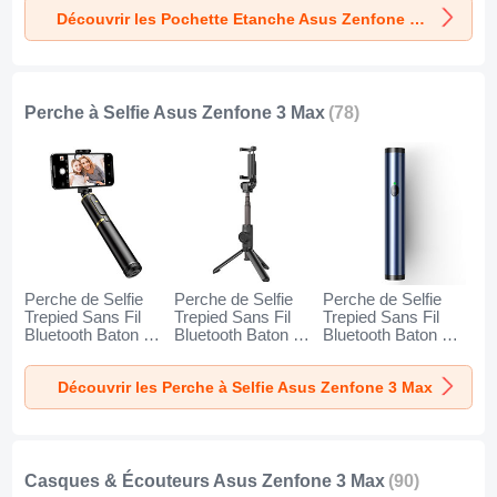
Max Noir
Max Or
Max Orange
Découvrir les Pochette Etanche Asus Zenfone 3 Max
Perche à Selfie Asus Zenfone 3 Max
(78)
Perche de Selfie
Perche de Selfie
Perche de Selfie
Trepied Sans Fil
Trepied Sans Fil
Trepied Sans Fil
Bluetooth Baton de
Bluetooth Baton de
Bluetooth Baton de
Selfie Extensible de
Selfie Extensible de
Selfie Extensible de
Poche Universel
Poche Universel
Poche Universel
Découvrir les Perche à Selfie Asus Zenfone 3 Max
T34 pour Asus
T32 pour Asus
T31 pour Asus
Zenfone 3 Max Or
Zenfone 3 Max Noir
Zenfone 3 Max
et Noir
Bleu
Casques & Écouteurs Asus Zenfone 3 Max
(90)