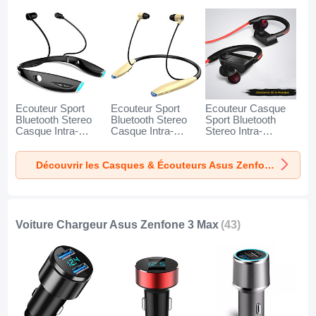
Ecouteur Sport
Ecouteur Sport
Ecouteur Casque
Bluetooth Stereo
Bluetooth Stereo
Sport Bluetooth
Casque Intra-
Casque Intra-
Stereo Intra-
auriculaire Sans fil
auriculaire Sans fil
auriculaire Sans fil
Oreillette H52 pour
Oreillette H51 pour
Oreillette H53 pour
Découvrir les Casques & Écouteurs Asus Zenfone 3 Max
Asus Zenfone 3
Asus Zenfone 3
Asus Zenfone 3
Max Noir
Max Or
Max Noir
Voiture Chargeur Asus Zenfone 3 Max
(43)