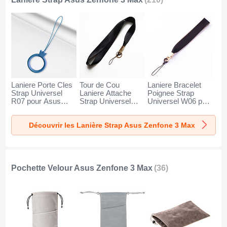
Laniere Porte Cles
Tour de Cou
Laniere Bracelet
Strap Universel
Laniere Attache
Poignee Strap
R07 pour Asus
Strap Universel
Universel W06 pour
Zenfone 3 Max
N10 pour Asus
Asus Zenfone 3
Bleu
Zenfone 3 Max Noir
Max Noir
Découvrir les Lanière Strap Asus Zenfone 3 Max
Pochette Velour Asus Zenfone 3 Max
(36)