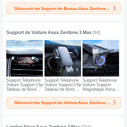
Asus Zenfone 3
Asus Zenfone 3
Asus Zenfone 3
Découvrir les Support de Bureau Asus Zenfone 3 Max
Max Argent
Max Blanc
Max Noir
Support de Voiture Asus Zenfone 3 Max
(94)
Support Telephone
Support Telephone
Support Telephone
Voiture Support Clip
Voiture Support Clip
Voiture Support
Tableau de Bord
Tableau de Bord
Magnetique Aimant
Universel BS6 pour
Universel BS3 pour
Tableau de Bord
Asus Zenfone 3
Asus Zenfone 3
Universel BS1 pour
Découvrir les Support de Voiture Asus Zenfone 3 Max
Max Noir
Max Noir
Asus Zenfone 3
Max Noir
Lanière Strap Asus Zenfone 3 Max
(210)