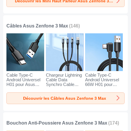
Découvrir les Mini Haut Parleur Asus Zenfone 3 Max
3 Max Or
3 Max Noir
3 Max Bleu
Câbles Asus Zenfone 3 Max
(146)
Cable Type-C
Chargeur Lightning
Cable Type-C
Android Universel
Cable Data
Android Universel
H01 pour Asus
Synchro Cable
66W H01 pour
Zenfone 3 Max
Android Micro USB
Asus Zenfone 3
Gris Fonce
Type-C 100W H01
Max Noir
Découvrir les Câbles Asus Zenfone 3 Max
pour Asus Zenfone
3 Max Noir
Bouchon Anti-Poussiere Asus Zenfone 3 Max
(174)