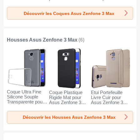
Max Noir
3 Max Noir
pour Asus Zenfone
3 Max Clair
Découvrir les Coques Asus Zenfone 3 Max
Housses Asus Zenfone 3 Max
(6)
Coque Ultra Fine
Coque Plastique
Etui Portefeuille
Silicone Souple
Rigide Mat pour
Livre Cuir pour
Transparente pour
Asus Zenfone 3
Asus Zenfone 3
Asus Zenfone 3
Max Noir
Max Or
Max Clair
Découvrir les Housses Asus Zenfone 3 Max