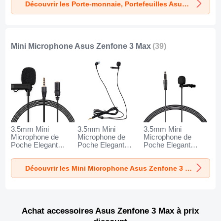
Découvrir les Porte-monnaie, Portefeuilles Asus Zenfone 3 Max
Mini Microphone Asus Zenfone 3 Max
(39)
3.5mm Mini
3.5mm Mini
3.5mm Mini
Microphone de
Microphone de
Microphone de
Poche Elegant
Poche Elegant
Poche Elegant
Karaoke Haut-
Karaoke Haut-
Karaoke Haut-
Parleur K06 pour
Parleur K05 pour
Parleur K08 pour
Découvrir les Mini Microphone Asus Zenfone 3 Max
Asus Zenfone 3
Asus Zenfone 3
Asus Zenfone 3
Max Noir
Max Noir
Max Noir
Achat accessoires Asus Zenfone 3 Max à prix