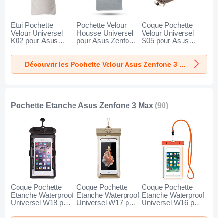
Etui Pochette
Pochette Velour
Coque Pochette
Velour Universel
Housse Universel
Velour Universel
K02 pour Asus
pour Asus Zenfone
S05 pour Asus
Zenfone 3 Max
3 Max Gris
Zenfone 3 Max
Gris
Marron
Découvrir les Pochette Velour Asus Zenfone 3 Max
Pochette Etanche Asus Zenfone 3 Max
(90)
Coque Pochette
Coque Pochette
Coque Pochette
Etanche Waterproof
Etanche Waterproof
Etanche Waterproof
Universel W18 pour
Universel W17 pour
Universel W16 pour
Asus Zenfone 3
Asus Zenfone 3
Asus Zenfone 3