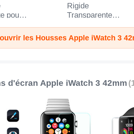
e
Rigide
e pour
Transparente
h 3
Crystal pour Apple
iWatch 3 42mm
ouvrir les Housses Apple iWatch 3 4
Clair
ns d'écran Apple iWatch 3 42mm
(