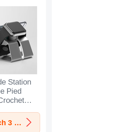
de Station
e Pied
Crochet
 Apple
3 42mm
Découvrir les Support de Bureau Apple iWatch 3 42mm