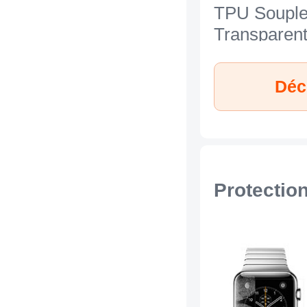
TPU Soupl
Transparent
Apple iWatc
42mm Bleu
Déc
Protectio