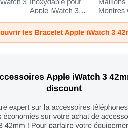
iWatch 3
Inoxydable pour
Maillons
Apple iWatch 3
Montres
42mm Argent
pour App
42mm Bl
ouvrir les Bracelet Apple iWatch 3 4
ccessoires Apple iWatch 3 42m
discount
tre expert sur la accessoires téléphones
s économies sur votre achat de accesso
3 42mm ! Pour parfaire votre équipement