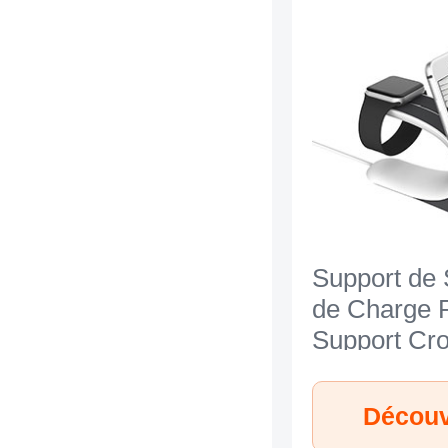
Support de 
de Charge 
Support Cr
C05 pour A
iWatch 3 
Argent