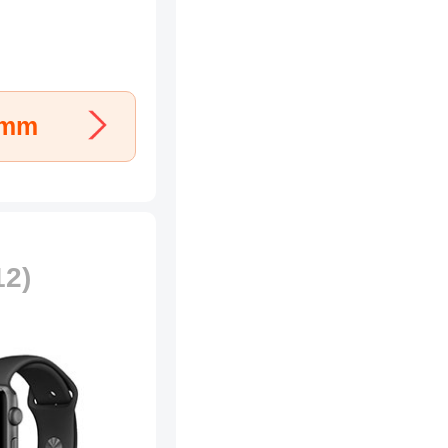
2mm
12)