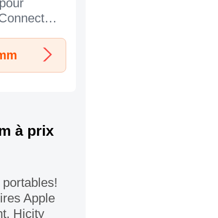
 pour
 Connectee
le iWatch 3
eu
2mm
m à prix
 portables!
ires Apple
, Hicity