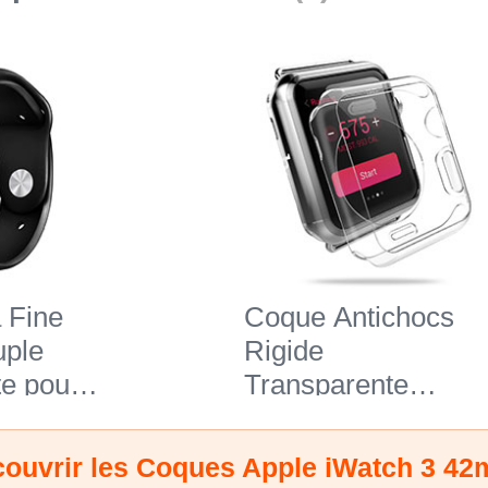
 Fine
Coque Antichocs
uple
Rigide
e pour
Transparente
h 3
Crystal pour Apple
iWatch 3 42mm
ouvrir les Coques Apple iWatch 3 4
Clair