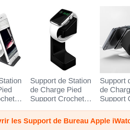
Station
Support de Station
Support 
Pied
de Charge Pied
de Charg
ochet
Support Crochet
Support 
pple
C04 pour Apple
C03 pour
42mm
iWatch 3 42mm
iWatch 
Noir
Noir