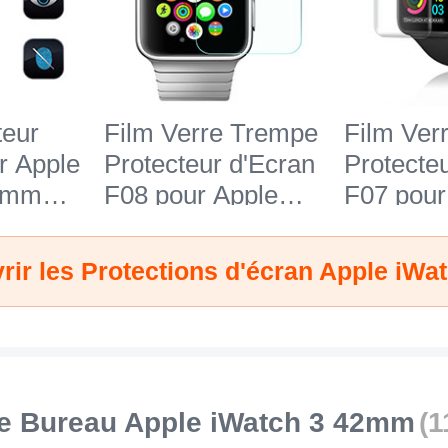
teur
Film Verre Trempe
Film Ver
r Apple
Protecteur d'Ecran
Protecte
42mm
F08 pour Apple
F07 pour
iWatch 3 42mm
iWatch 
Clair
Clair
e Bureau Apple iWatch 3 42mm
(1