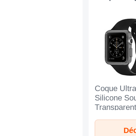
Coque Ultra
Silicone So
Transparent
Apple iWatc
42mm Gris
Déc