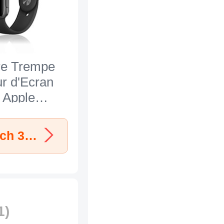
re Trempe
ur d'Ecran
 Apple
3 42mm
Découvrir les Protections d'écran Apple iWatch 3 42mm
1)