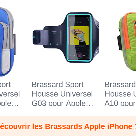
ort
Brassard Sport
Brassard
versel
Housse Universel
Housse U
ple
G03 pour Apple
A10 pour
eu
iPhone 7 Noir
iPhone 7
écouvrir les Brassards Apple iPhone 