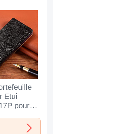
rtefeuille
r Etui
17P pour
hone 7 Noir