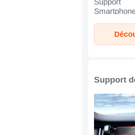
Support
Smartphon
Universel N
Apple iPhon
Décou
Argent
Support d