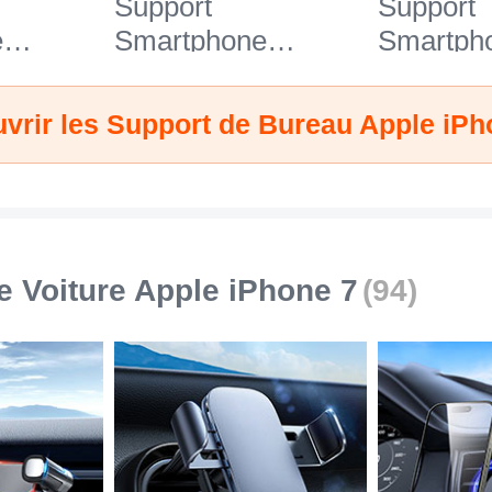
Support
Support
e
Smartphone
Smartph
27 pour
Universel N26 pour
Universe
e 7
Apple iPhone 7
Apple iP
vrir les Support de Bureau Apple iPh
Blanc
e Voiture Apple iPhone 7
(94)