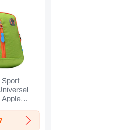
 Sport
niversel
 Apple
 Vert
7