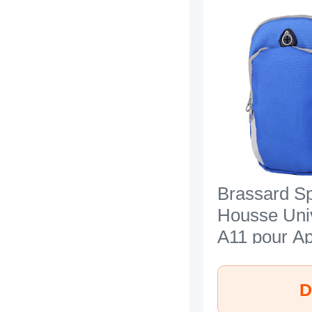
Brassard Sp
Housse Uni
A11 pour Ap
iPhone 7 Bl
D