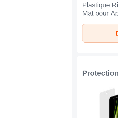
Plastique R
Mat pour Ap
iPhone 7 No
Protectio