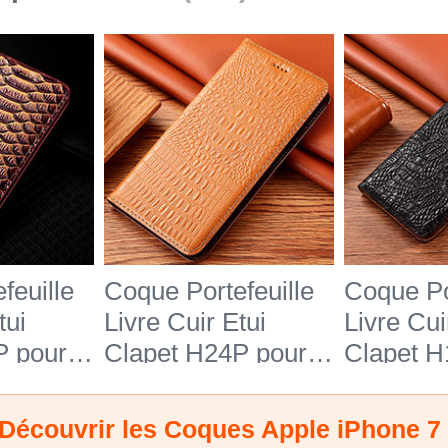
feuille
Coque Portefeuille
Coque Po
tui
Livre Cuir Etui
Livre Cui
P pour
Clapet H24P pour
Clapet H
e 7
Apple iPhone 7
Apple iP
Orange
Découvrir les Coques Apple iPhone 7