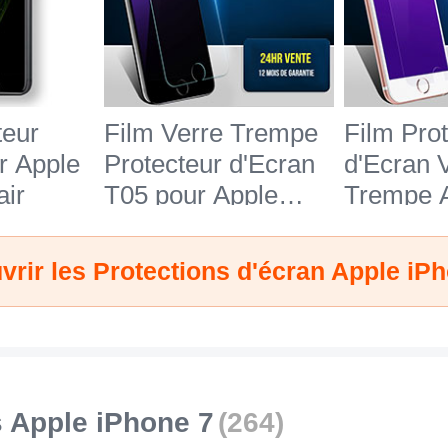
teur
Film Verre Trempe
Film Pro
r Apple
Protecteur d'Ecran
d'Ecran 
air
T05 pour Apple
Trempe A
iPhone 7 Clair
Lumiere 
pour App
rir les Protections d'écran Apple iP
Bleu
 Apple iPhone 7
(264)