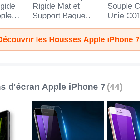
igide
Rigide Mat et
Souple C
ple
Support Bague
Unie C01
ir
Anneau F01 pour
Apple iP
Apple iPhone 7 Noir
Rouge
Découvrir les Housses Apple iPhone 7
ns d'écran Apple iPhone 7
(44)