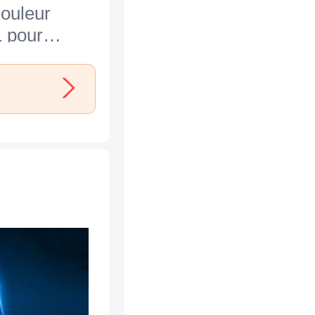
ouleur
 pour
hone 7