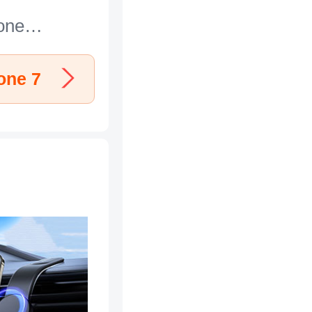
one
l N25 pour
hone 7 Noir
one 7