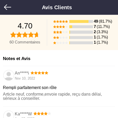
Avis Clients
49
(81.7%)
4.70
7
(11.7%)
2
(3.3%)
1
(1.7%)
60 Commentaires
1
(1.7%)
Notes et Avis
An*****i
Nov 10, 2022
Rempli parfaitement son rôle
Article neuf, conforme,envoie rapide, reçu dans délai,
sérieux à conseiller.
Ka*****W