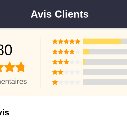
Avis Clients
80
entaires
vis