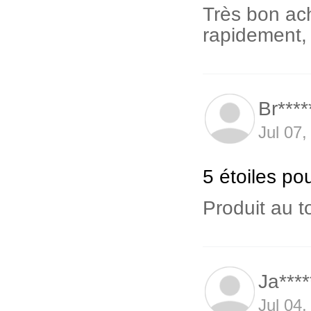
Très bon ach
rapidement, t
Br****
Jul 07,
5 étoiles pou
Produit au 
Ja****
Jul 04,