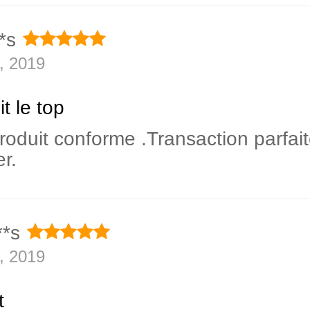
*s
, 2019
t le top
roduit conforme .Transaction parfait
r.
**s
, 2019
t