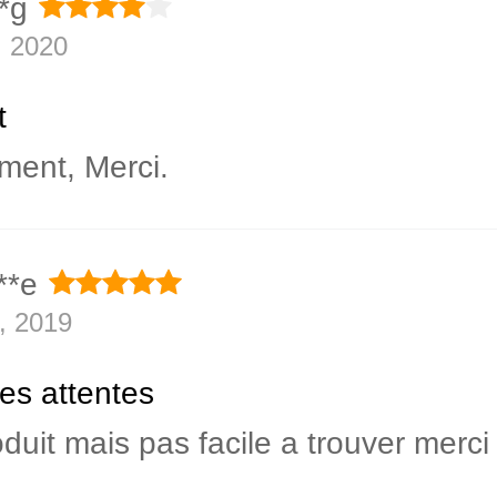
*g
, 2020
t
ment, Merci.
**e
, 2019
s attentes
duit mais pas facile a trouver merci