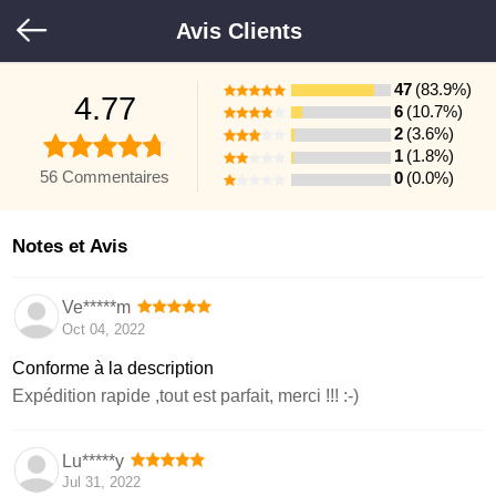
Avis Clients
47
(83.9%)
4.77
6
(10.7%)
2
(3.6%)
1
(1.8%)
56 Commentaires
0
(0.0%)
Notes et Avis
Ve*****m
Oct 04, 2022
Conforme à la description
Expédition rapide ,tout est parfait, merci !!! :-)
Lu*****y
Jul 31, 2022